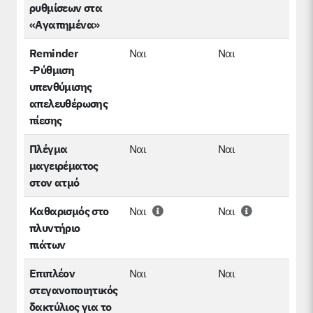
ρυθμίσεων στα
«Αγαπημένα»
Reminder
Ναι
Ναι
-Ρύθμιση
υπενθύμισης
απελευθέρωσης
πίεσης
Πλέγμα
Ναι
Ναι
μαγειρέματος
στον ατμό
Καθαρισμός στο
Ναι
Ναι
πλυντήριο
πιάτων
Επιπλέον
Ναι
Ναι
στεγανοποιητικός
δακτύλιος για το