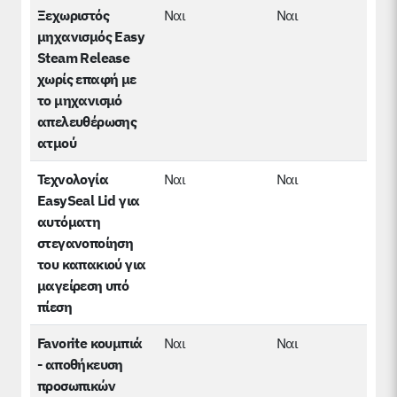
Ξεχωριστός
Ναι
Ναι
μηχανισμός Easy
Steam Release
χωρίς επαφή με
το μηχανισμό
απελευθέρωσης
ατμού
Τεχνολογία
Ναι
Ναι
EasySeal Lid για
αυτόματη
στεγανοποίηση
του καπακιού για
μαγείρεση υπό
πίεση
Favorite κουμπιά
Ναι
Ναι
- αποθήκευση
προσωπικών