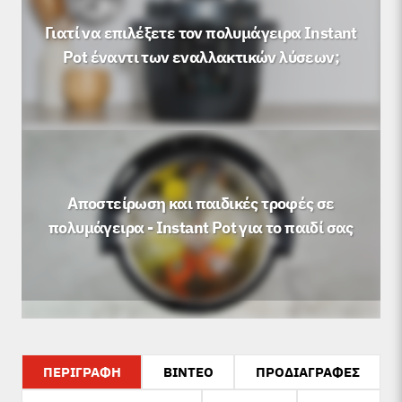
Γιατί να επιλέξετε τον πολυμάγειρα Instant
Pot έναντι των εναλλακτικών λύσεων;
Αποστείρωση και παιδικές τροφές σε
πολυμάγειρα - Instant Pot για το παιδί σας
ΠΕΡΙΓΡΑΦΗ
ΒΙΝΤΕΟ
ΠΡΟΔΙΑΓΡΑΦΕΣ