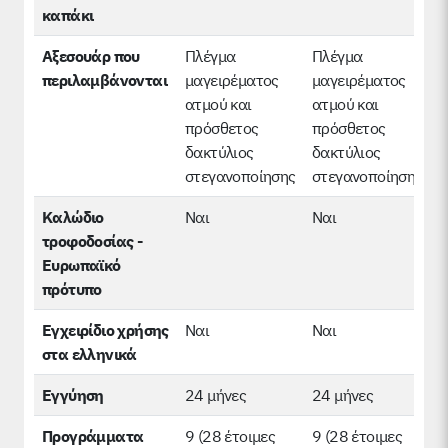
καπάκι
Αξεσουάρ που
Πλέγμα
Πλέγμα
περιλαμβάνονται
μαγειρέματος
μαγειρέματος
ατμού και
ατμού και
πρόσθετος
πρόσθετος
δακτύλιος
δακτύλιος
στεγανοποίησης
στεγανοποίησης
Καλώδιο
Ναι
Ναι
τροφοδοσίας -
Ευρωπαϊκό
πρότυπο
Εγχειρίδιο χρήσης
Ναι
Ναι
στα ελληνικά
Εγγύηση
24 μήνες
24 μήνες
Προγράμματα
9 (28 έτοιμες
9 (28 έτοιμες