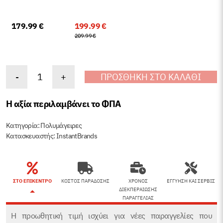
Original
Η
179.99
€
199.99
€
price
τρέχουσα
209.99
€
was:
τιμή
209.99 €.
είναι:
199.99 €.
Instant
-
+
ΠΡΟΣΘΉΚΗ ΣΤΟ ΚΑΛΆΘΙ
Pot
PRO
Η αξία περιλαμβάνει το ΦΠΑ
ποσότητα
Κατηγορία:
Πολυμάγειρες
Κατασκευαστής: InstantBrands
ΣΤΟ ΕΠΙΚΕΝΤΡΟ
ΚΟΣΤΟΣ ΠΑΡΑΔΟΣΗΣ
ΧΡΟΝΟΣ
ΕΓΓΥΗΣΗ ΚΑΙ ΣΕΡΒΙΣ
ΔΙΕΚΠΕΡΑΙΩΣΗΣ
ΠΑΡΑΓΓΕΛΙΑΣ
Η προωθητική τιμή ισχύει για νέες παραγγελίες που