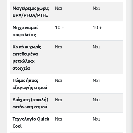
Μαγείρεμα χωρίς
Ναι
Ναι
BPA/PFOA/PTFE
Μηχανισμοί
10 +
10 +
ασφαλείας
Καπάκι χωρίς
Ναι
Ναι
εκτεθειμένα
μεταλλικά
στοιχεία
Πώμα ήπιας
Ναι
Ναι
εξαγωγής ατμού
Διάχυτη (απαλή)
Ναι
Ναι
εκτόνωση ατμού
Τεχνολογία Quick
Ναι
Ναι
Cool