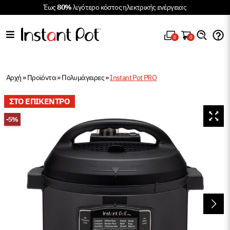
Έως
80%
λιγότερο κόστος ηλεκτρικής ενέργειας
0
0
Αρχή
»
Προϊόντα
»
Πολυμάγειρες
»
Instant Pot PRO
ΣΤΟ ΕΠΙΚΕΝΤΡΟ
-5%