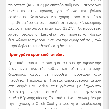
ποιότητας (AISI 304) με επίπεδο πυθμένα 3 στρώσεων
ανθεκτικό στην κρούση, για εύκολο και βολικό
σοτάρισμα. Κατάλληλο για χρήση τόσο στο κύριο
περίβλημα όσο και σε οποιαδήποτε ηλεκτρική, κεραμική,
αερίου ή επαγωγική εστία έως 232°C. Οι πρόσθετες
λαβές σιλικόνης Easy-grip στο εσωτερικό δοχείο
διευκολύνουν την ανύψωση και την αφαίρεσή του, ενώ
παράλληλα το τοποθετούν στη θέση του.
Προηγμένο ερμητικό
καπάκι
Ερμητικό καπάκι με σύστημα αυτόματης σφράγισης
όταν είναι κλειστό, καθώς και σύστημα απαλής
διασποράς ατμού με πρόσθετη προστασία από
πιτσιλιές. Η χειροκίνητη (ταχεία) απελευθέρωση ατμού
στη σειρά Pro Series επιτυγχάνεται με ξεχωριστό
διακόπτη, χωρίς επαφή με το μηχανισμό
απελευθέρωσης πίεσης. Το καπάκι είναι εξοπλισμένο με
την τεχνολογία Quick Cool για φυσική απελευθέρωση