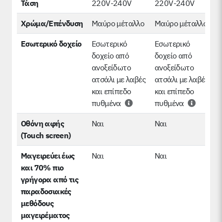
Τάση
220V-240V
220V-240V
Χρώμα/Επένδυση
Μαύρο μέταλλο
Μαύρο μέταλλο
Εσωτερικό δοχείο
Εσωτερικό
Εσωτερικό
δοχείο από
δοχείο από
ανοξείδωτο
ανοξείδωτο
ατσάλι με λαβές
ατσάλι με λαβές
και επίπεδο
και επίπεδο
πυθμένα
πυθμένα
Οθόνη αφής
Ναι
Ναι
(Touch screen)
Μαγειρεύει έως
Ναι
Ναι
και 70% πιο
γρήγορα από τις
παραδοσιακές
μεθόδους
μαγειρέματος