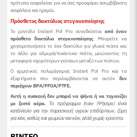
πρότυπα ασφαλείας για να σας προσφέρει ασυμβίβαστη
ασφάλεια και ηρεμία.
Πρόσθετος δακτύλιος στεγανοποίησης
Το μοντέλο Instant Pot Pro συνοδεύεται
από έναν
πρόσθετο δακτύλιο
στεγανοποίησης
. Μπορείτε να
χρησιμοποιήσετε το ένα δακτύλιο για γλυκά πιάτα και
το άλλο για αλμυρά/πικάντικα πιάτα, μειώνοντας τη
μεταφορά ισχυρότερων γεύσεων μεταξύ των πιάτων.
Ο ερμητικός πολυμάγειρας Instant Pot Pro και τα
εξαρτήματα που περιλαμβάνονται σε αυτόν
δεν
περιέχουν BPA/PFOA/PTFE.
Αυτή η συσκευή δεν μπορεί να ψήνει
ή να τηγανίζει
με ζεστό αέρα
.
Το πρόγραμμα
Bake (
Ψήσιμο)
είναι
κατάλληλο για την παρασκευή υγρών επιδόρπιων, ζύ
μη
για κέικ, καθώς και ψωμιών και κέικ, αλλά χωρίς κρούστα.
ΒΙΝΤΕΟ