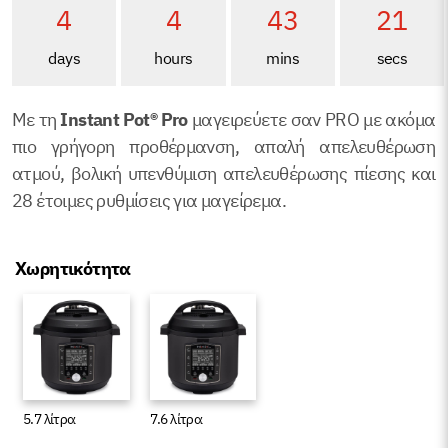
4
4
43
21
days
hours
mins
secs
Με τη
Instant
Pot®
Pro
μαγειρεύετε σαν PRO με ακόμα
πιο γρήγορη προθέρμανση, απαλή απελευθέρωση
ατμού, βολική υπενθύμιση απελευθέρωσης πίεσης και
28 έτοιμες ρυθμίσεις για μαγείρεμα.
Χωρητικότητα
5.7 λίτρα
7.6 λίτρα