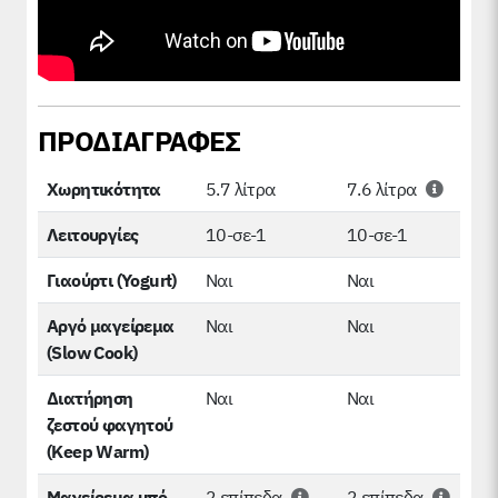
ΠΡΟΔΙΑΓΡΑΦΕΣ
Χωρητικότητα
5.7 λίτρα
7.6 λίτρα
Λειτουργίες
10-σε-1
10-σε-1
Гιαούρτι (Yogurt)
Ναι
Ναι
Αργό μαγείρεμα
Ναι
Ναι
(Slow Cook)
Διατήρηση
Ναι
Ναι
ζεστού φαγητού
(Keep Warm)
Μαγείρεμα υπό
2 επίπεδα
2 επίπεδα