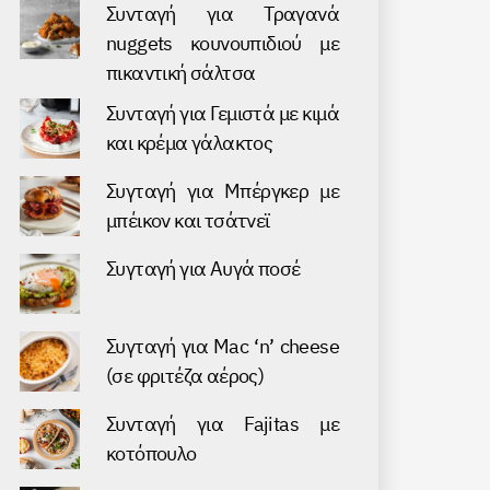
Συνταγή για Τραγανά
nuggets κουνουπιδιού με
πικαντική σάλτσα
Συνταγή για Γεμιστά με κιμά
και κρέμα γάλακτος
Συγταγή για Μπέργκερ με
μπέικον και τσάτνεϊ
Συγταγή για Αυγά ποσέ
Συγταγή για Mac ‘n’ cheese
(σε φριτέζα αέρος)
Συνταγή για Fajitas με
κοτόπουλο