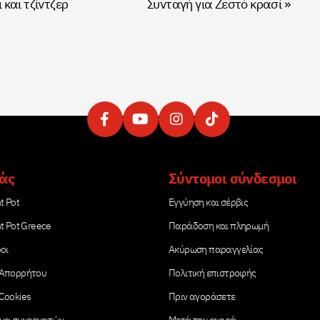
και τζίντζερ
Συνταγή για Ζεστό κρασί
»
μάς
Σύντομοι σύνδεσμοι
t Pot
Εγγύηση και σέρβις
nt Pot Greece
Παράδοση και πληρωμή
ροι
Ακύρωση παραγγελίας
 Απορρήτου
Πολιτική επιστροφής
 Cookies
Πριν αγοράσετε