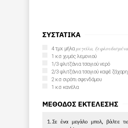
ΣΥΣΤΑΤΙΚΑ
▢
μεγάλa, ξεφλουδισμένa,
4
τμx.
μήλα
▢
1
κ.σ.
χυμός λεμονιού
▢
1/3
φλιτζάνια τσαγιού
νερό
▢
2/3
φλιτζάνια τσαγιού
καφέ ζάχαρη
▢
2
κ.σ.
σιρόπι σφενδάμου
▢
1
κ.σ.
κανέλα
ΜΕΘΟΔΟΣ ΕΚΤΕΛΕΣΗΣ
Σε ένα μεγάλο μπολ, βάλτε τι