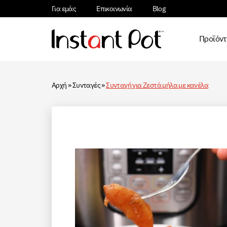
Για εμάς
Επικοινωνία
Blog
Προϊόν
Αρχή
»
Συνταγές
»
Συνταγή για Zεστά μήλα με κανέλα