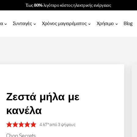
Έως
80%
λιγότερο κόστος ηλεκτρικής ενέργειας
τα
Συνταγές
Χρόνος μαγειρέματος
Χρήσιμο
Blog
Zεστά μήλα με
κανέλα
4.67
* από
3
ψήφους
Chop Secrets