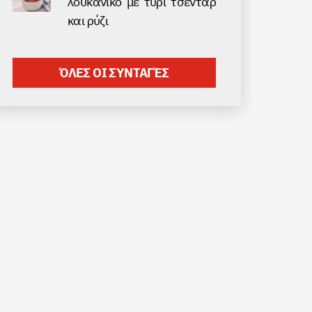
λουκάνικο με τυρί τσένταρ
και ρύζι
ΌΛΕΣ ΟΙ ΣΥΝΤΑΓΈΣ