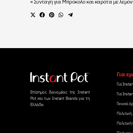
«
Συνταγή για Μπρόκολο και καρότα με λεμόνι 
Share
Share
Share
Share
Share
on
on
on
on
on
X
Facebook
Pinterest
WhatsApp
Telegram
(Twitter)
Για ε
Για Instan
Επίσημος διανομέας της Instant
Για Insta
Pot και των Instant Brands για τη
Γενικοί ό
Ελλάδα
Πολιτική
Πολιτική