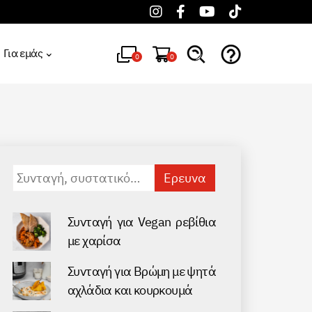
Για εμάς
0
0
Αναζήτηση
για:
Συνταγή για Vegan ρεβίθια
με χαρίσα
Συνταγή για Βρώμη με ψητά
αχλάδια και κουρκουμά