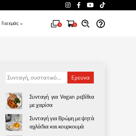
Για εμάς
0
0
Αναζήτηση
για:
Συνταγή για Vegan ρεβίθια
με χαρίσα
Συνταγή για Βρώμη με ψητά
αχλάδια και κουρκουμά