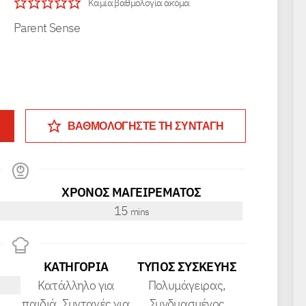
Καμία βαθμολογία ακόμα
Parent Sense
ΒΑΘΜΟΛΟΓΗΣΤΕ ΤΗ ΣΥΝΤΑΓΗ
ΧΡΟΝΟΣ ΜΑΓΕΙΡΕΜΑΤΟΣ
minutes
15
mins
ΚΑΤΗΓΟΡΊΑ
ΤΎΠΟΣ ΣΥΣΚΕΥΉΣ
Κατάλληλο για
Πολυμάγειρας,
παιδιά, Συνταγές για
Συνδυασμένος