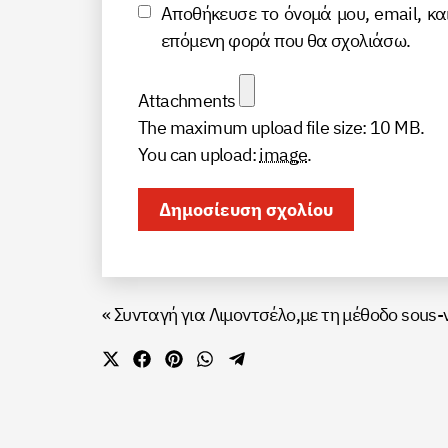
Αποθήκευσε το όνομά μου, email, κα
επόμενη φορά που θα σχολιάσω.
Attachments
The maximum upload file size: 10 MB.
You can upload:
image
.
«
Συνταγή για Λιμοντσέλο,με τη μέθοδο sous-
Share
Share
Share
Share
Share
on
on
on
on
on
X
Facebook
Pinterest
WhatsApp
Telegram
(Twitter)