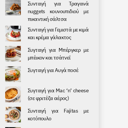
Συνταγή για Τραγανά
nuggets κουνουπιδιού με
πικαντική σάλτσα
Συνταγή για Γεμιστά με κιμά
και κρέμα γάλακτος
Συγταγή για Μπέργκερ με
μπέικον και τσάτνεϊ
Συγταγή για Αυγά ποσέ
Συγταγή για Mac ‘n’ cheese
(σε φριτέζα αέρος)
Συνταγή για Fajitas με
κοτόπουλο