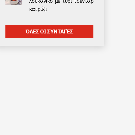
λουκάνικο με τυρί τσένταρ
και ρύζι
ΌΛΕΣ ΟΙ ΣΥΝΤΑΓΈΣ