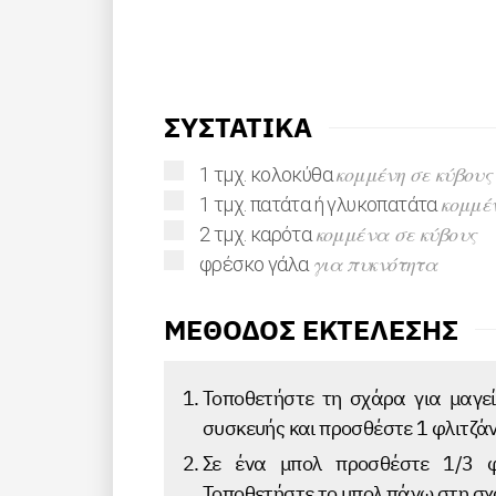
ΣΥΣΤΑΤΙΚΑ
▢
κομμένη σε κύβους
1
τμχ.
κολοκύθα
▢
κομμέν
1
τμχ.
πατάτα ή γλυκοπατάτα
▢
κομμένα σε κύβους
2
τμχ.
καρότα
▢
για πυκνότητα
φρέσκο γάλα
ΜΕΘΟΔΟΣ ΕΚΤΕΛΕΣΗΣ
Τοποθετήστε τη σχάρα για μαγεί
συσκευής και προσθέστε 1 φλιτζάν
Σε ένα μπολ προσθέστε 1/3 φλ
Τοποθετήστε το μπολ πάνω στη σχ