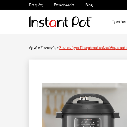
Για εμάς
Επικοινωνία
Blog
Προϊόν
Αρχή
»
Συνταγές
»
Συνταγή για Πουρέ από κολοκύθα, καρότ