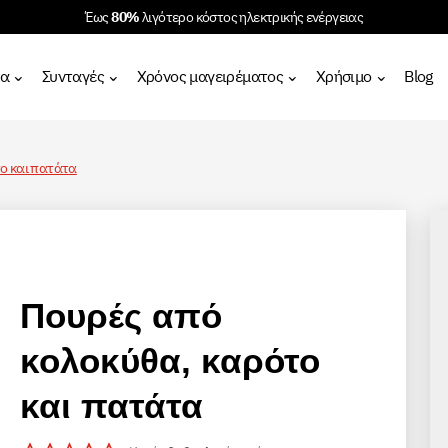
Έως
80%
λιγότερο κόστος ηλεκτρικής ενέργειας
τα
Συνταγές
Χρόνος μαγειρέματος
Χρήσιμο
Blog
ο και πατάτα
Πουρές από
κολοκύθα, καρότο
και πατάτα