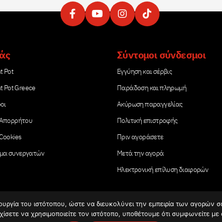
μάς
Σύντομοι σύνδεσμοι
t Pot
Εγγύηση και σέρβις
nt Pot Greece
Παράδοση και πληρωμή
ροι
Ακύρωση παραγγελίας
 Απορρήτου
Πολιτική επιστροφής
 Cookies
Πριν αγοράσετε
μα συνεργατών
Μετά την αγορά
Ηλεκτρονική επίλυση διαφορών
τουργία του ιστότοπου, ώστε να διευκολύνει την εμπειρία των αγορών 
χίσετε να χρησιμοποιείτε τον ιστότοπο, υποθέτουμε ότι συμφωνείτε με 