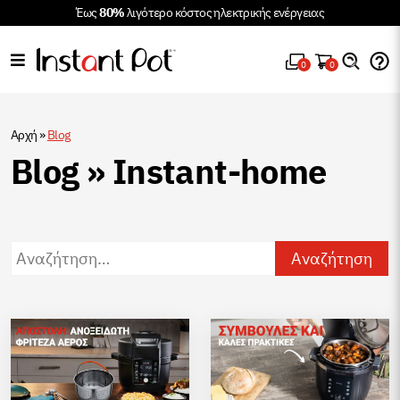
Έως
80%
λιγότερο κόστος ηλεκτρικής ενέργειας
0
0
Αρχή
»
Blog
Blog » Instant-home
Αναζήτηση…