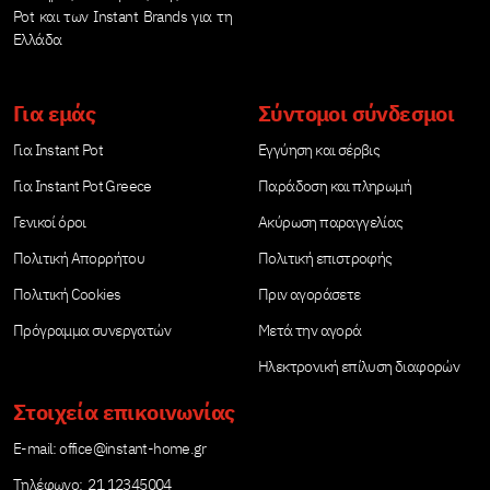
οποίο θα μάθετε τη
τηγανητές πατάτες
Pot και των Instant Brands για τη
Ελλάδα
συνταγή για να
ανθυγιεινές είναι η
φτιάξετε το […]
[…]
Για εμάς
Σύντομοι σύνδεσμοι
Για Instant Pot
Εγγύηση και σέρβις
Για Instant Pot Greece
Παράδοση και πληρωμή
Γενικοί όροι
Ακύρωση παραγγελίας
Πολιτική Απορρήτου
Πολιτική επιστροφής
Πολιτική Cookies
Πριν αγοράσετε
Πρόγραμμα συνεργατών
Μετά την αγορά
Ηλεκτρονική επίλυση διαφορών
Στοιχεία επικοινωνίας
Е-mail:
office@instant-home.gr
Τηλέφωνο: 21 12345004