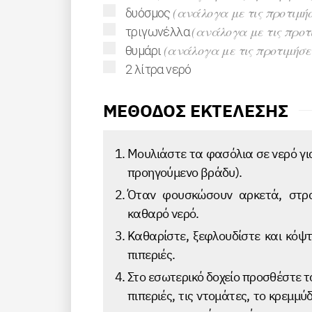
▢
(ανάλογα με τις προτιμήσ
δυόσμος
▢
(ανάλογα με τις προτ
τριγωνέλλα
▢
(ανάλογα με τις προτιμήσε
θυμάρι
▢
2
λίτρα
νερό
ΜΕΘΟΔΟΣ ΕΚΤΕΛΕΣΗΣ
Μουλιάστε τα φασόλια σε νερό γι
προηγούμενο βράδυ).
Όταν φουσκώσουν αρκετά, στρα
καθαρό νερό.
Καθαρίστε, ξεφλουδίστε και κόψτε
πιπεριές.
Στο εσωτερικό δοχείο προσθέστε τα
πιπεριές, τις ντομάτες, το κρεμμύδ