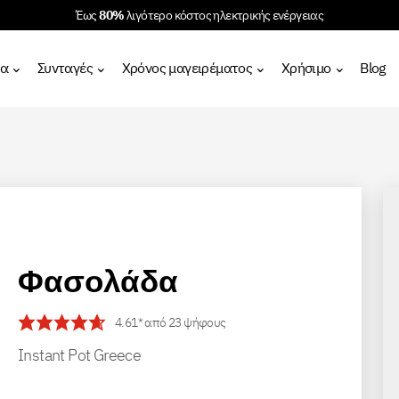
Έως
80%
λιγότερο κόστος ηλεκτρικής ενέργειας
τα
Συνταγές
Χρόνος μαγειρέματος
Χρήσιμο
Blog
Φασολάδα
4.61
* από
23
ψήφους
Instant Pot Greece