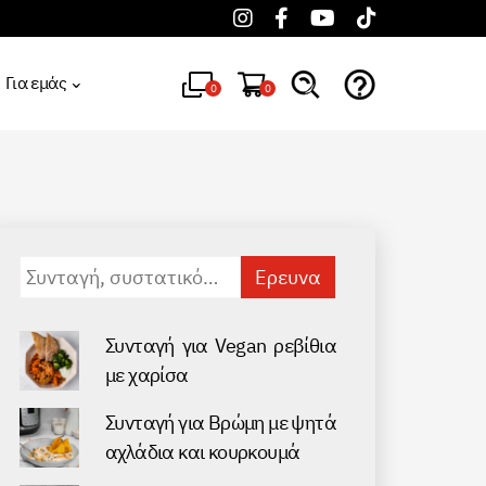
Για εμάς
0
0
Αναζήτηση
για:
Συνταγή για Vegan ρεβίθια
με χαρίσα
Συνταγή για Βρώμη με ψητά
αχλάδια και κουρκουμά