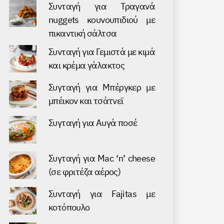
Συνταγή για Τραγανά
nuggets κουνουπιδιού με
πικαντική σάλτσα
Συνταγή για Γεμιστά με κιμά
και κρέμα γάλακτος
Συγταγή για Μπέργκερ με
μπέικον και τσάτνεϊ
Συγταγή για Αυγά ποσέ
Συγταγή για Mac ‘n’ cheese
(σε φριτέζα αέρος)
Συνταγή για Fajitas με
κοτόπουλο