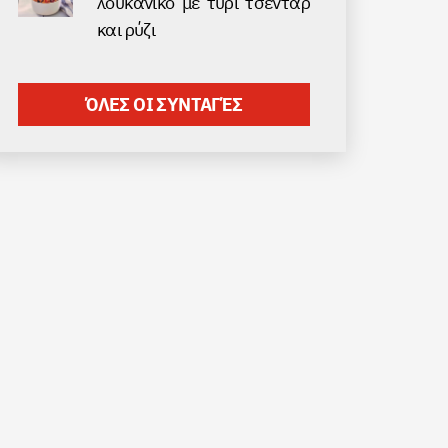
λουκάνικο με τυρί τσένταρ
και ρύζι
ΌΛΕΣ ΟΙ ΣΥΝΤΑΓΈΣ