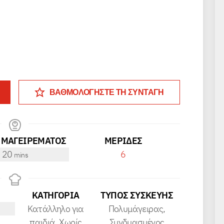
ΒΑΘΜΟΛΟΓΗΣΤΕ ΤΗ ΣΥΝΤΑΓΗ
 ΜΑΓΕΙΡΕΜΑΤΟΣ
ΜΕΡΊΔΕΣ
minutes
20
6
mins
ΚΑΤΗΓΟΡΊΑ
ΤΎΠΟΣ ΣΥΣΚΕΥΉΣ
Κατάλληλο για
Πολυμάγειρας,
παιδιά, Χωρίς
Συνδυασμένος