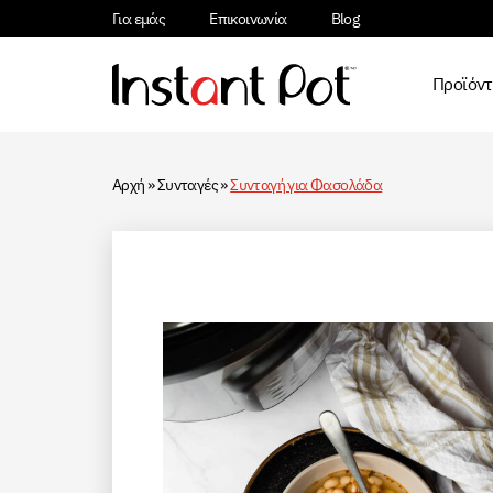
Για εμάς
Επικοινωνία
Blog
Προϊόν
Αρχή
»
Συνταγές
»
Συνταγή για Φασολάδα