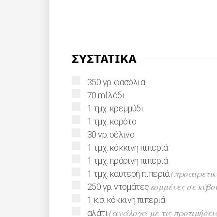
ΣΥΣΤΑΤΙΚΑ
▢
350
γρ.
φασόλια
▢
70
ml
λάδι
▢
1
τμχ.
κρεμμύδι
▢
1
τμχ.
καρότο
▢
30
γρ.
σέλινο
▢
1
τμχ.
κόκκινη πιπεριά
▢
1
τμχ.
πράσινη πιπεριά
▢
(προαιρετικ
1
τμχ.
καυτερή πιπεριά
▢
κομμένες σε κύβο
250
γρ.
ντομάτες
▢
1
κ.σ.
κόκκινη πιπεριά
▢
(ανάλογα με τις προτιμήσεις
αλάτι