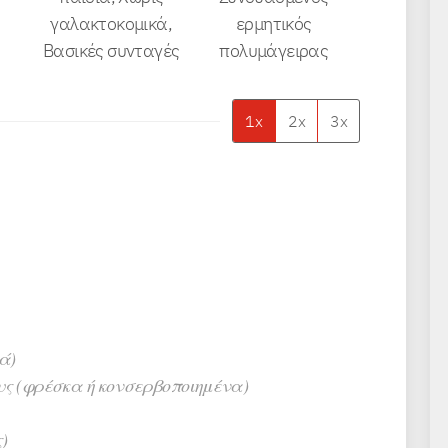
γαλακτοκομικά,
ερμητικός
Βασικές συνταγές
πολυμάγειρας
1x
2x
3x
ά)
υς (φρέσκα ή κονσερβοποιημένα)
)