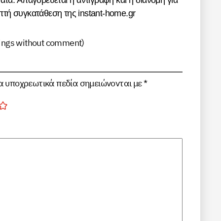
τα. Απαγορεύεται η αντιγραφή και η διανομή για
τή συγκατάθεση της instant-home.gr
tings without comment
)
α υποχρεωτικά πεδία σημειώνονται με
*