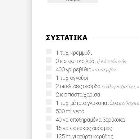
ΣΥΣΤΑΤΙΚΑ
▢
1
τμχ.
κρεμμύδι
▢
ή ελαιόλαδο
3
κ.σ.
φυτικό λάδι
▢
κονσέρβα
400
γρ.
ρεβίθια
▢
1
τμχ.
αγγούρι
▢
καθαρισμένες κ
2
σκελίδες
σκόρδο
▢
2
κ.σ.
πάστα χαρίσα
▢
καθαρισ
1
τμχ.
μέτρια γλυκοπατάτα
▢
500
ml.
νερό
▢
40
γρ.
αποξηραμένα βερίκοκα
▢
15
γρ.
φρέσκος δυόσμος
▢
125
ml
γιαούρτι καρύδας