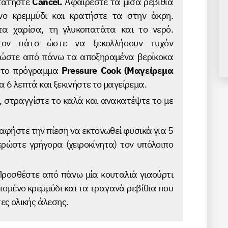
 πατήστε
Cancel.
Αφαιρέστε τα μισά ρεβίθια
νο κρεμμύδι και κρατήστε τα στην άκρη.
τα χαρίσα, τη γλυκοπατάτα και το νερό.
τον πάτο ώστε να ξεκολλήσουν τυχόν
λώστε από πάνω τα αποξηραμένα βερίκοκα
ε το πρόγραμμα
Pressure Cook (Μαγείρεμα
τα 6 λεπτά και ξεκινήστε το μαγείρεμα.
, στραγγίστε το καλά και ανακατέψτε το με
αφήστε την πίεση να εκτονωθεί φυσικά για 5
ρώστε γρήγορα (χειροκίνητα) τον υπόλοιπο
Προσθέστε από πάνω μία κουταλιά γιαούρτι
ισμένο κρεμμύδι και τα τραγανά ρεβίθια που
τες ολικής άλεσης.