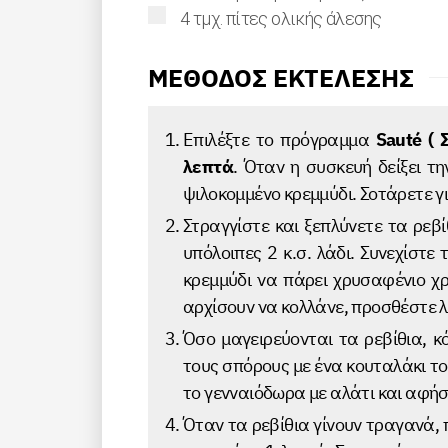
▢
4
τμχ.
πίτες ολικής άλεσης
ΜΕΘΟΔΟΣ ΕΚΤΕΛΕΣΗΣ
Επιλέξτε το πρόγραμμα
Sauté (
λεπτά
. Όταν η συσκευή δείξει τη
ψιλοκομμένο κρεμμύδι. Σοτάρετε γι
Στραγγίστε και ξεπλύνετε τα ρεβί
υπόλοιπες 2 κ.σ. λάδι. Συνεχίστε
κρεμμύδι να πάρει χρυσαφένιο χρ
αρχίσουν να κολλάνε, προσθέστε λί
Όσο μαγειρεύονται τα ρεβίθια, κ
τους σπόρους με ένα κουταλάκι το
το γενναιόδωρα με αλάτι και αφήσ
Όταν τα ρεβίθια γίνουν τραγανά,