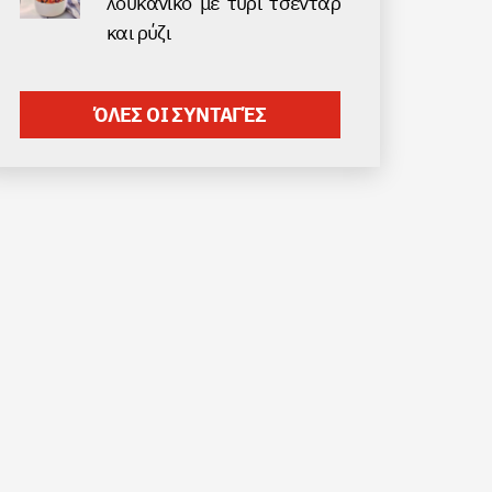
λουκάνικο με τυρί τσένταρ
και ρύζι
ΌΛΕΣ ΟΙ ΣΥΝΤΑΓΈΣ