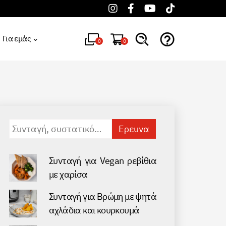
Για εμάς
0
0
Αναζήτηση
για:
Συνταγή για Vegan ρεβίθια
με χαρίσα
Συνταγή για Βρώμη με ψητά
αχλάδια και κουρκουμά