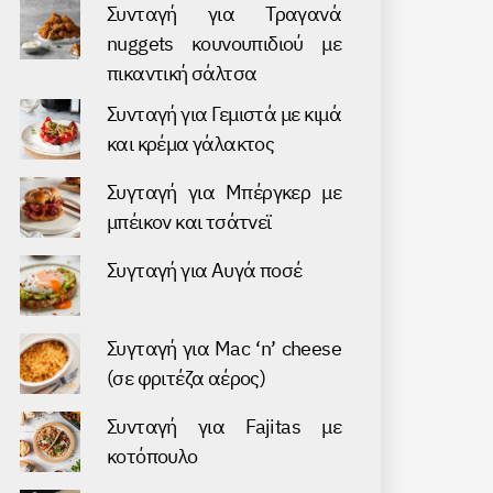
Συνταγή για Τραγανά
nuggets κουνουπιδιού με
πικαντική σάλτσα
Συνταγή για Γεμιστά με κιμά
και κρέμα γάλακτος
Συγταγή για Μπέργκερ με
μπέικον και τσάτνεϊ
Συγταγή για Αυγά ποσέ
Συγταγή για Mac ‘n’ cheese
(σε φριτέζα αέρος)
Συνταγή για Fajitas με
κοτόπουλο