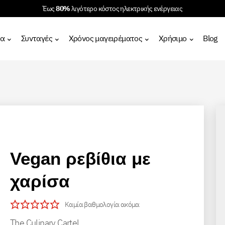
Έως
80%
λιγότερο κόστος ηλεκτρικής ενέργειας
τα
Συνταγές
Χρόνος μαγειρέματος
Χρήσιμο
Blog
Vegan ρεβίθια με
χαρίσα
Καμία βαθμολογία ακόμα
The Culinary Cartel