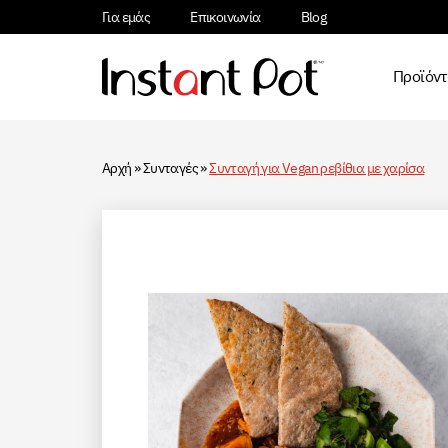
Για εμάς
Επικοινωνία
Blog
Προϊόν
Αρχή
»
Συνταγές
»
Συνταγή για Vegan ρεβίθια με χαρίσα