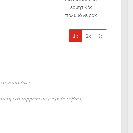
ερμητικός
πολυμάγειρας
1x
2x
3x
αι τριμμένες
μένη και κομμένη σε μικρούς κύβους