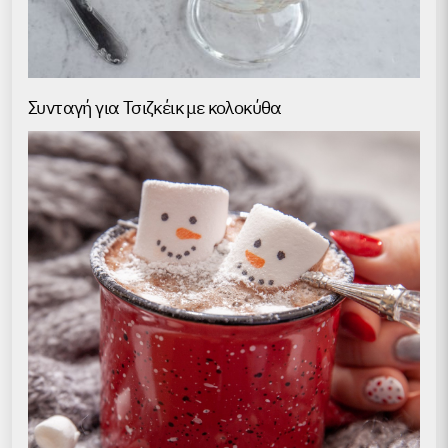
Συνταγή για Τσιζκέικ με κολοκύθα