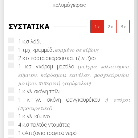
πολυμάγειρας
ΣΥΣΤΑΤΙΚΑ
1x
2x
3x
▢
1
κ.σ.
λάδι
▢
κομμένο σε κύβους
1
τμχ.
κρεμμύδι
▢
2
κ.σ.
πάστα σκόρδου και τζίντζερ
▢
(μείγμα κόλιανδρου,
1
κ.σ.
γκάραμ μασάλα
κύμινου, κάρδαμου, κανέλας, μοσχοκάρυδου,
μαύρου πιπεριού, γαρίφαλου)
▢
1
κ. γλ.
σκόνη τσίλι
▢
ή σπόροι
1
κ. γλ.
σκόνη φενγκουρέκου
(προαιρετικά)
▢
1
κ. γλ.
κύμινο
▢
4
κ.σ.
πολτός ντομάτας
▢
1
φλιτζάνια τσαγιού
νερό