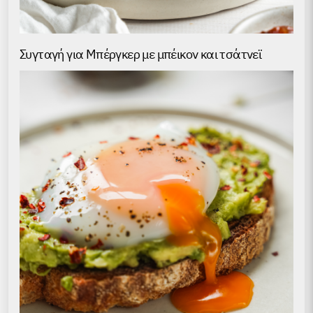
Συγταγή για Μπέργκερ με μπέικον και τσάτνεϊ