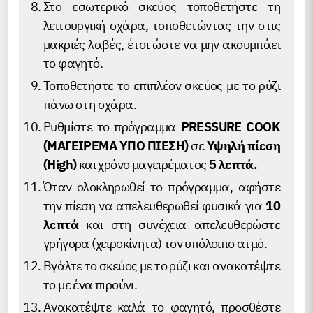
Στο εσωτερικό σκεύος τοποθετήστε τη
λειτουργική σχάρα, τοποθετώντας την στις
μακριές λαβές, έτσι ώστε να μην ακουμπάει
το φαγητό.
Τοποθετήστε το επιπλέον σκεύος με το ρύζι
πάνω στη σχάρα.
Ρυθμίστε το πρόγραμμα
PRESSURE COOK
(ΜΑΓΕΙΡΕΜΑ ΥΠΟ ΠΙΕΣΗ)
σε
Υψηλή πίεση
(High)
και χρόνο μαγειρέματος
5 λεπτά.
Όταν ολοκληρωθεί το πρόγραμμα, αφήστε
την πίεση να απελευθερωθεί φυσικά για
10
λεπτά
και στη συνέχεια απελευθερώστε
γρήγορα (χειροκίνητα) τον υπόλοιπο ατμό.
Βγάλτε το σκεύος με το ρύζι και ανακατέψτε
το με ένα πιρούνι.
Ανακατέψτε καλά το φαγητό, προσθέστε