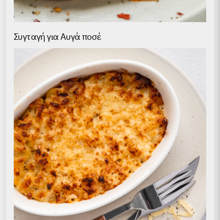
Συγταγή για Αυγά ποσέ