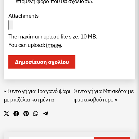
επόμενη φορά που θα σχολιάσω.
Attachments
The maximum upload file size: 10 MB.
You can upload:
image
.
«
Συνταγή για Τραγανό ψάρι
Συνταγή για Μπισκότα με
με μπιζέλια και μέντα
φυστικοβούτυρο
»
Share
Share
Share
Share
Share
on
on
on
on
on
X
Facebook
Pinterest
WhatsApp
Telegram
(Twitter)