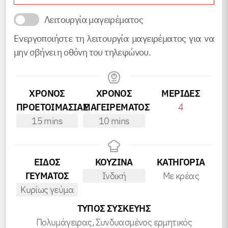
Λειτουργία μαγειρέματος
Ενεργοποιήστε τη λειτουργία μαγειρέματος για να
μην σβήνει η οθόνη του τηλεφώνου.
ΧΡΟΝΟΣ
ΧΡΟΝΟΣ
ΜΕΡΊΔΕΣ
ΠΡΟΕΤΟΙΜΑΣΙΑΣ
ΜΑΓΕΙΡΕΜΑΤΟΣ
4
minutes
minutes
15
mins
10
mins
ΕΙΔΟΣ
ΚΟΥΖΙΝΑ
ΚΑΤΗΓΟΡΊΑ
ΓΕΥΜΑΤΟΣ
Ινδική
Με κρέας
Κυρίως γεύμα
ΤΎΠΟΣ ΣΥΣΚΕΥΉΣ
Πολυμάγειρας, Συνδυασμένος ερμητικός