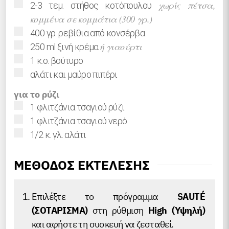
▢
χωρίς πέτσα,
2-3
τεμ.
στήθος κοτόπουλου
κομμένα σε κομμάτια (300 γρ.)
▢
400
γρ.
ρεβίθια από κονσέρβα
▢
ή γιαούρτι
250
ml
ξινή κρέμα
▢
1
κ.σ.
βούτυρο
▢
αλάτι και μαύρο πιπέρι
για το ρύζι
▢
1
φλιτζάνια τσαγιού
ρύζι
▢
1
φλιτζάνια τσαγιού
νερό
▢
1/2
κ. γλ.
αλάτι
ΜΕΘΟΔΟΣ ΕΚΤΕΛΕΣΗΣ
Επιλέξτε το πρόγραμμα
SAUTÉ
(ΣΟΤΑΡΙΣΜΑ)
στη ρύθμιση
High (Υψηλή)
και αφήστε τη συσκευή να ζεσταθεί.