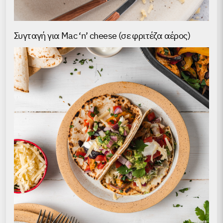
Συγταγή για Mac ‘n’ cheese (σε φριτέζα αέρος)