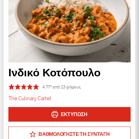
Ινδικό Κοτόπουλο
4.77
* από
13
ψήφους
The Culinary Cartel
ΕΚΤΎΠΩΣΗ
ΒΑΘΜΟΛΟΓΗΣΤΕ ΤΗ ΣΥΝΤΑΓΗ