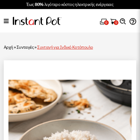
Έως
80%
λιγότερο κόστος ηλεκτρικής ενέργειας
0
0
Αρχή
»
Συνταγές
»
Συνταγή για Ινδικό Κοτόπουλο