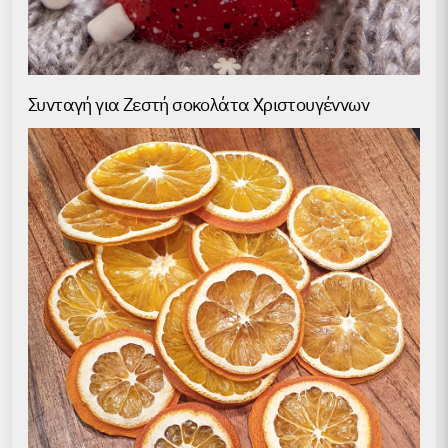
Συνταγή για Ζεστή σοκολάτα Χριστουγέννων