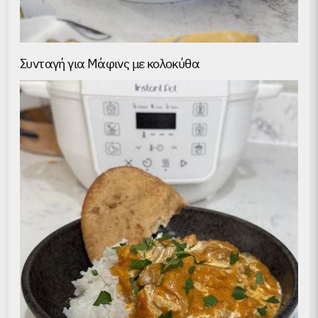
Συνταγή για Μάφινς με κολοκύθα