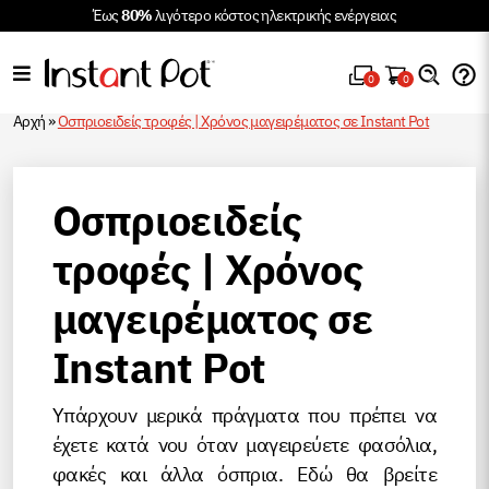
Έως
80%
λιγότερο κόστος ηλεκτρικής ενέργειας
0
0
Αρχή
»
Οσπριοειδείς τροφές | Χρόνος μαγειρέματος σε Instant Pot
Οσπριοειδείς
τροφές | Χρόνος
μαγειρέματος σε
Instant Pot
Υπάρχουν μερικά πράγματα που πρέπει να
έχετε κατά νου όταν μαγειρεύετε φασόλια,
φακές και άλλα όσπρια. Εδώ θα βρείτε