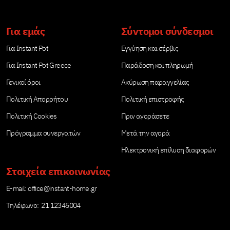
από 1 έως 2 ώρες
όγκο και βάρος μετά
αργότερα.
το μούλιασμα ή […]
Για εμάς
Σύντομοι σύνδεσμοι
Συνιστούμε […]
Για Instant Pot
Εγγύηση και σέρβις
Για Instant Pot Greece
Παράδοση και πληρωμή
Γενικοί όροι
Ακύρωση παραγγελίας
Πολιτική Απορρήτου
Πολιτική επιστροφής
Πολιτική Cookies
Πριν αγοράσετε
Πρόγραμμα συνεργατών
Μετά την αγορά
Ηλεκτρονική επίλυση διαφορών
Στοιχεία επικοινωνίας
Е-mail:
office@instant-home.gr
Τηλέφωνο: 21 12345004