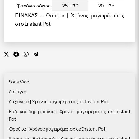
Φασόλια σόγιας
25 – 30
20 – 25
ΠΙΝΑΚΑΣ – Όσπρια | Χρόνος μαγειρέματος
στο Instant Pot
Share
Share
Share
Share
on
on
on
on
X
Facebook
WhatsApp
Telegram
(Twitter)
Sous Vide
Air Fryer
Λαχανικά | Χρόνος μαγειρέματος σε Instant Pot
Ρύζι και δημητριακά | Χρόνος μαγειρέματος σε Instant
Pot
Φρούτα | Χρόνος μαγειρέματος σε Instant Pot
Ψάρια και θαλασσινά | Χρόνος μαγειρέματος σε Instant