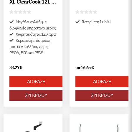
XL ClearCook 12L –
μαύρη
Μεγάλο καλάθι με
Για τρίφτη Izibizi
διαφανές μπροστινό μέρος
Χωρητικότητα 12 λίτρα
Κεραμική επίστρωση
που δεν κολλάει, χωρίς
PFOA, BPA και PFAS
33.27
€
6.65
€
από
ΑΓΟΡΑΖΕ
ΑΓΟΡΑΖΕ
ΣΥΓΚΡΙΣΟΥ
ΣΥΓΚΡΙΣΟΥ