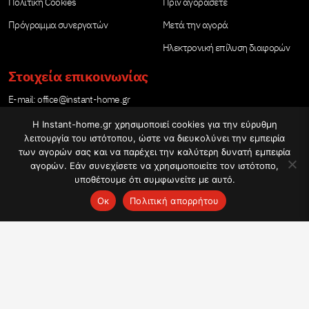
Πολιτική Cookies
Πριν αγοράσετε
Πρόγραμμα συνεργατών
Μετά την αγορά
Ηλεκτρονική επίλυση διαφορών
Στοιχεία επικοινωνίας
Е-mail:
office@instant-home.gr
Τηλέφωνο: 21 12345004
Η Instant-home.gr χρησιμοποιεί cookies για την εύρυθμη
λειτουργία του ιστότοπου, ώστε να διευκολύνει την εμπειρία
των αγορών σας και να παρέχει την καλύτερη δυνατή εμπειρία
αγορών. Εάν συνεχίσετε να χρησιμοποιείτε τον ιστότοπο,
υποθέτουμε ότι συμφωνείτε με αυτό.
Ωράριο εργασίας
Ок
Πολιτική απορρήτου
Δευτέρα – Παρασκευή: 09:00-17:00
Copyright © 2020 - 2026 www.Instant-Home.gr | Πολυλειτουργικές