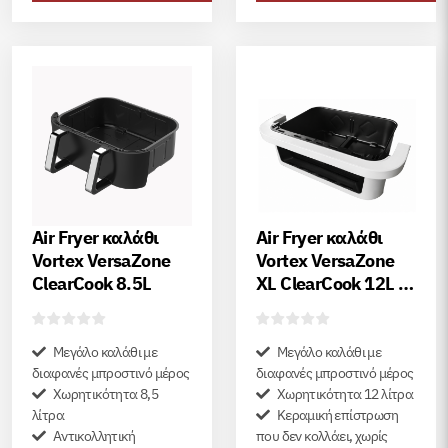
Air Fryer καλάθι
Air Fryer καλάθι
Vortex VersaZone
Vortex VersaZone
ClearCook 8.5L
XL ClearCook 12L –
άσπρη
Μεγάλο καλάθι με
Μεγάλο καλάθι με
διαφανές μπροστινό μέρος
διαφανές μπροστινό μέρος
Χωρητικότητα 8,5
Χωρητικότητα 12 λίτρα
λίτρα
Κεραμική επίστρωση
Αντικολλητική
που δεν κολλάει, χωρίς