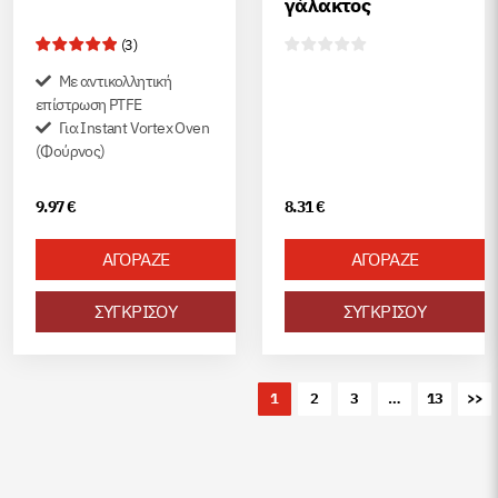
γάλακτος
(
3
)
Με αντικολλητική
επίστρωση PTFE
Για Instant Vortex Oven
(Φούρνος)
9.97
€
8.31
€
ΑΓΟΡΑΖΕ
ΑΓΟΡΑΖΕ
ΣΥΓΚΡΙΣΟΥ
ΣΥΓΚΡΙΣΟΥ
1
2
3
…
13
>>