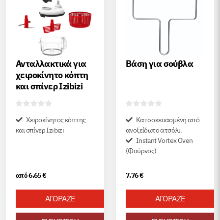
Ανταλλακτικά για
Βάση για σούβλα
χειροκίνητο κόπτη
και σπίνερ Izibizi
Χειροκίνητος κόπτης
Κατασκευασμένη από
και σπίνερ Izibizi
ανοξείδωτο ατσάλι.
Instant Vortex Oven
(Φούρνος)
6.65
€
7.76
€
από
ΑΓΟΡΑΖΕ
ΑΓΟΡΑΖΕ