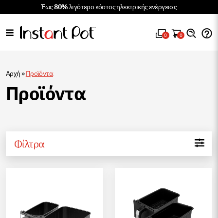
Έως
80%
λιγότερο κόστος ηλεκτρικής ενέργειας
0
0
Αρχή
»
Προϊόντα
Προϊόντα
Φίλτρα