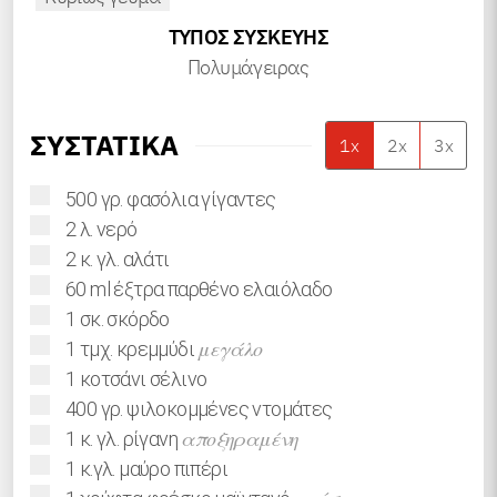
ΤΎΠΟΣ ΣΥΣΚΕΥΉΣ
Πολυμάγειρας
ΣΥΣΤΑΤΙΚΑ
1x
2x
3x
▢
500
γρ.
φασόλια γίγαντες
▢
2
λ.
νερό
▢
2
κ. γλ.
αλάτι
▢
60
ml
έξτρα παρθένο ελαιόλαδο
▢
1
σκ.
σκόρδο
▢
μεγάλο
1
τμχ.
κρεμμύδι
▢
1
κοτσάνι
σέλινο
▢
400
γρ.
ψιλοκομμένες ντομάτες
▢
αποξηραμένη
1
κ. γλ.
ρίγανη
▢
1
κ.γλ.
μαύρο πιπέρι
▢