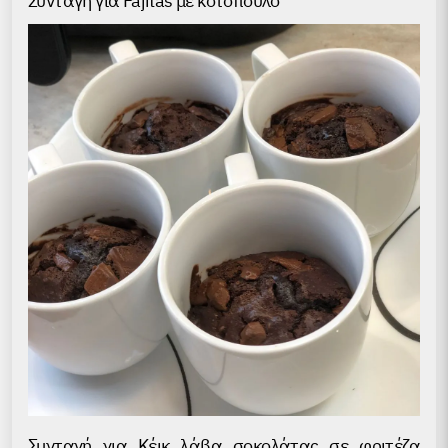
Συνταγή για Fajitas με κοτόπουλο
Συνταγή για Κέικ λάβα σοκολάτας σε φριτέζα