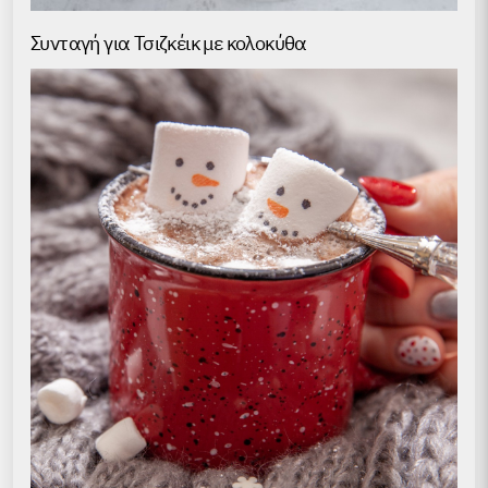
Συνταγή για Τσιζκέικ με κολοκύθα