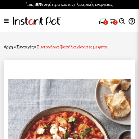
Έως
80%
λιγότερο κόστος ηλεκτρικής ενέργειας
0
0
Αρχή
»
Συνταγές
»
Συνταγή για Φασόλια γίγαντες με φέτα