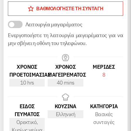
ΒΑΘΜΟΛΟΓΗΣΤΕ ΤΗ ΣΥΝΤΑΓΗ
Λειτουργία μαγειρέματος
Ενεργοποιήστε τη λειτουργία μαγειρέματος για να
μην σβήνει η οθόνη του τηλεφώνου.
ΧΡΟΝΟΣ
ΧΡΟΝΟΣ
ΜΕΡΊΔΕΣ
ΠΡΟΕΤΟΙΜΑΣΙΑΣ
ΜΑΓΕΙΡΕΜΑΤΟΣ
8
hours
minutes
10
hrs
40
mins
ΕΙΔΟΣ
ΚΟΥΖΙΝΑ
ΚΑΤΗΓΟΡΊΑ
ΓΕΥΜΑΤΟΣ
Ελληνική
Βασικές
Ορεκτικό,
συνταγές
Κυρίως γεύμα