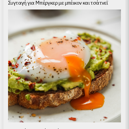
Συγταγή για Μπέργκερ με μπέικον και τσάτνεϊ