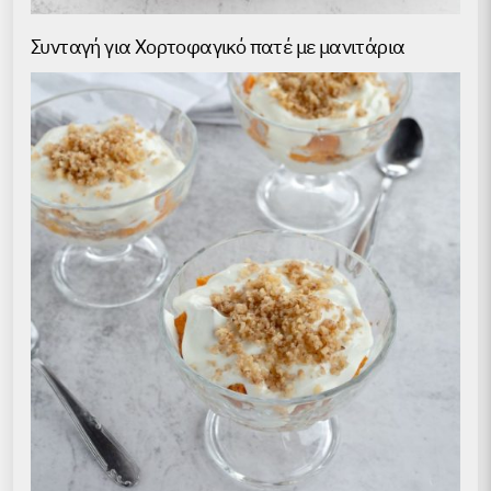
Συνταγή για Хορτοφαγικό πατέ με μανιτάρια