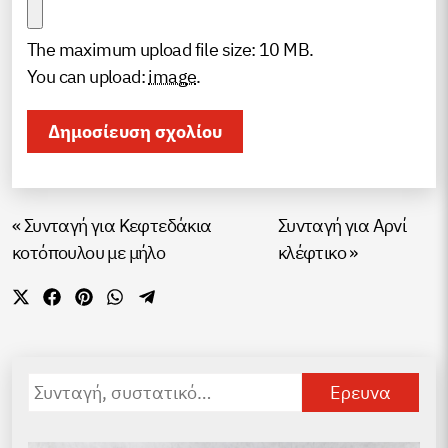
The maximum upload file size: 10 MB.
You can upload:
image
.
«
Συνταγή για Kεφτεδάκια
Συνταγή για Αρνί
κοτόπουλου με μήλο
κλέφτικο
»
Share
Share
Share
Share
Share
on
on
on
on
on
X
Facebook
Pinterest
WhatsApp
Telegram
(Twitter)
Αναζήτηση
για: