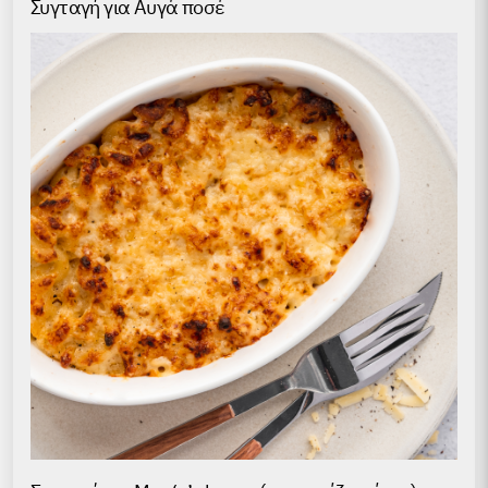
Συγταγή για Αυγά ποσέ