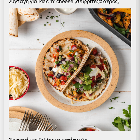
Συγταγή για Mac ‘n’ cheese (σε φριτέζα αέρος)