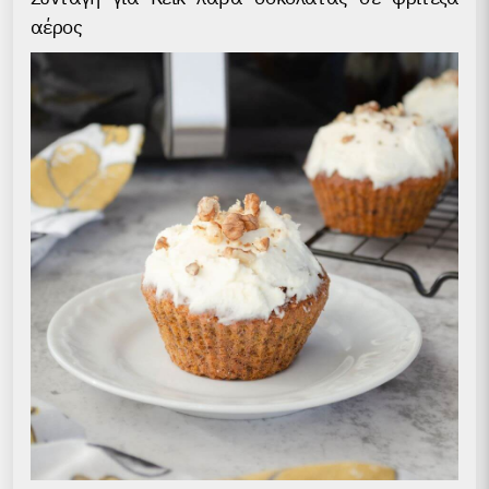
αέρος