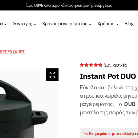
Έως
80%
λιγότερο κόστος ηλεκτρικής ενέργειας
τα
Συνταγές
Χρόνος μαγειρέματος
Χρήσιμο
Blog
WHISPER QUIET
(
125
κριτικές)
Instant Pot DU
Εύκολο και βολικό στη
ατμού και λωρίδα μηνυμ
μαγειρέματος. Το
DUO
μοντέλο της σειράς των 
Ενημερώστε με αν αλλάξει η