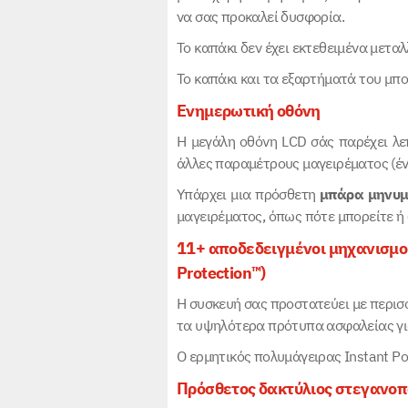
να σας προκαλεί δυσφορία.
Το καπάκι δεν έχει εκτεθειμένα μεταλ
Το καπάκι και τα εξαρτήματά του μπ
Ενημερωτική οθόνη
Η μεγάλη οθόνη LCD σάς παρέχει λεπ
άλλες παραμέτρους μαγειρέματος (ένδ
Υπάρχει μια πρόσθετη
μπάρα μηνυ
μαγειρέματος, όπως πότε μπορείτε ή 
11+ αποδεδειγμένοι μηχανισμο
Protection™)
Η συσκευή σας προστατεύει με περισ
τα υψηλότερα πρότυπα ασφαλείας γι
Ο ερμητικός πολυμάγειρας Instant P
Πρόσθετος δακτύλιος στεγανοπ