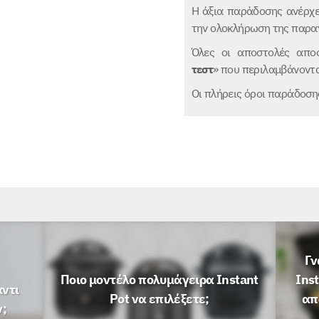
Η άξια παράδοσης ανέρχ
την ολοκλήρωση της παραγ
Όλες οι αποστολές αποσ
τεστ
» που περιλαμβάνοντα
Οι πλήρεις όροι παράδοσ
Γν
Ποιο μοντέλο πολυμάγειρα Instant
Inst
αντι
Pot να επιλέξετε;
απ
;