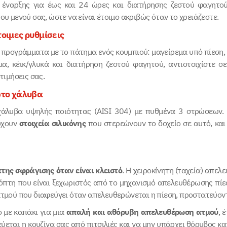
ς έναρξης για έως και 24 ώρες και διατήρησης ζεστού φαγητού
υ μενού σας, ώστε να είναι έτοιμο ακριβώς όταν το χρειάζεστε.
οιμες ρυθμίσεις
προγράμματα με το πάτημα ενός κουμπιού: μαγείρεμα υπό πίεση, 
μα, κέικ/γλυκά και διατήρηση ζεστού φαγητού, αντιστοιχίστε σ
τιμήσεις σας.
ωτο χάλυβα
χάλυβα υψηλής ποιότητας (AISI 304) με πυθμένα 3 στρώσεων. 
ρχουν
στοιχεία σιλικόνης
που στερεώνουν το δοχείο σε αυτό, και 
ης σφράγισης όταν είναι κλειστό
. Η χειροκίνητη (ταχεία) απε
κόπτη που είναι ξεχωριστός από το μηχανισμό απελευθέρωσης πίε
τμού που διαφεύγει όταν απελευθερώνεται η πίεση, προστατεύον
ο με καπάκι για μια
απαλή και αθόρυβη απελευθέρωση ατμού
, 
ύεται η κουζίνα σας από πιτσιλιές και να μην υπάρχει θόρυβος 