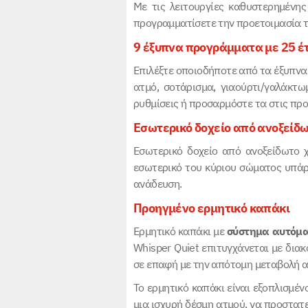
Με τις λειτουργίες καθυστερημένη
προγραμματίσετε την προετοιμασία το
9 έξυπνα προγράμματα με 25 έτ
Επιλέξτε οποιοδήποτε από τα έξυπνα 
ατμό, σοτάρισμα, γιαούρτι/γαλάκτω
ρυθμίσεις ή προσαρμόστε τα στις προ
Εσωτερικό δοχείο από ανοξείδ
Εσωτερικό δοχείο από ανοξείδωτο 
εσωτερικό του κύριου σώματος υπά
ανάδευση.
Προηγμένο ερμητικό καπάκι
Ερμητικό καπάκι με
σύστημα αυτόματ
Whisper Quiet επιτυγχάνεται με δια
σε επαφή με την απότομη μεταβολή α
Το ερμητικό καπάκι είναι εξοπλισμέν
μια ισχυρή δέσμη ατμού, να προστατε