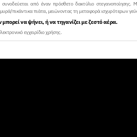
t συνοδεύεται από έναν πρόσθετο δακτύλιο στεγανοποίησης. Μ
αλμυρά/πικάντικα πιάτα, μειώνοντας τη μεταφορά ισχυρότερων γε
 μπορεί να ψήνει, ή να τηγανίζει με ζεστό αέρα.
λεκτρονικό εγχειρίδιο
χρήσης.