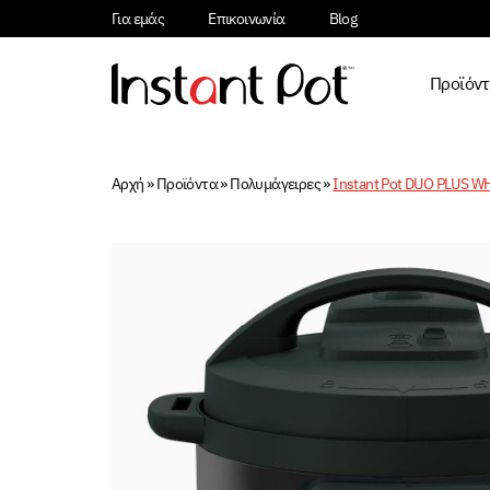
Για εμάς
Επικοινωνία
Blog
Προϊόν
Αρχή
»
Προϊόντα
»
Πολυμάγειρες
»
Instant Pot DUO PLUS 