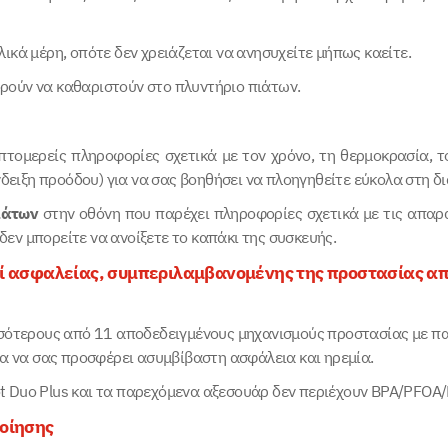
λικά μέρη, οπότε δεν χρειάζεται να ανησυχείτε μήπως καείτε.
ορούν να καθαριστούν στο πλυντήριο πιάτων.
τομερείς πληροφορίες σχετικά με τον χρόνο, τη θερμοκρασία, τ
ειξη προόδου) για να σας βοηθήσει να πλοηγηθείτε εύκολα στη δι
μάτων
στην οθόνη που παρέχει πληροφορίες σχετικά με τις απαρα
δεν μπορείτε να ανοίξετε το καπάκι της συσκευής.
ί ασφαλείας, συμπεριλαμβανομένης της προστασίας απ
σότερους από 11 αποδεδειγμένους μηχανισμούς προστασίας με πα
α να σας προσφέρει ασυμβίβαστη ασφάλεια και ηρεμία.
ot Duo Plus και τα παρεχόμενα αξεσουάρ δεν περιέχουν BPA/PFOA/
οίησης