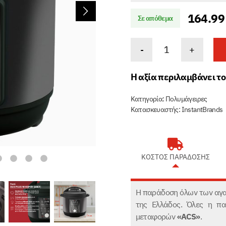
164.9
Σε απόθεμα
Instant
-
+
Pot
DUO
Η αξία περιλαμβάνει τ
PLUS
WHISPER
Κατηγορία:
Πολυμάγειρες
Κατασκευαστής: InstantBrands
QUIET
ποσότητα
ΚΟΣΤΟΣ ΠΑΡΑΔΟΣΗΣ
Η παράδοση όλων των αγαθ
της Ελλάδος. Όλες η πα
μεταφορών
«ACS»
.