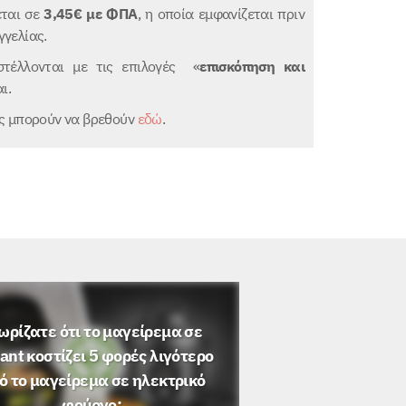
εται σε
3,45€
με ΦΠΑ
, η οποία εμφανίζεται πριν
γελίας.
τέλλονται με τις επιλογές «
επισκόπηση και
ι.
ης μπορούν να βρεθούν
εδώ
.
ωρίζατε ότι το μαγείρεμα σε
ant κοστίζει 5 φορές λιγότερο
ό το μαγείρεμα σε ηλεκτρικό
φούρνο;