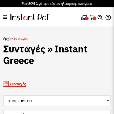
Έως
80%
λιγότερο κόστος ηλεκτρικής ενέργειας
0
0
Αρχή
»
Συνταγές
Συνταγές » Instant
Greece
Συνταγές
Τύπος πιάτου