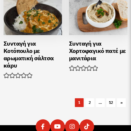
Συνταγή για
Συνταγή για
Kοτόπουλο με
Хορτοφαγικό πατέ με
αρωματική σάλτσα
μανιτάρια
κάρυ
1
2
…
12
»