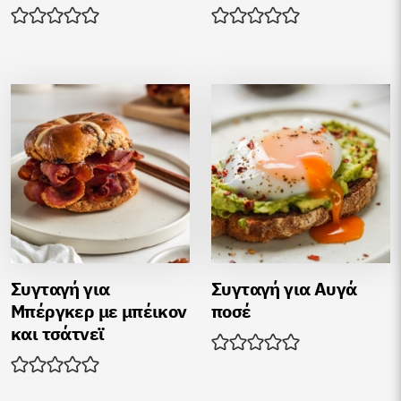
Συγταγή για
Συγταγή για Αυγά
Μπέργκερ με μπέικον
ποσέ
και τσάτνεϊ