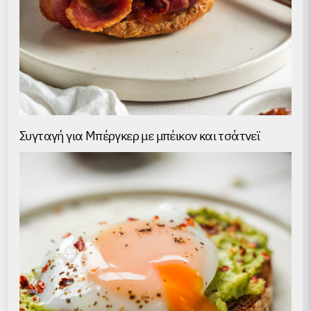
Συγταγή για Μπέργκερ με μπέικον και τσάτνεϊ