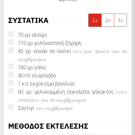
ΣΥΣΤΑΤΙΚΑ
1x
2x
3x
▢
70
γρ.
αλεύρι
▢
110
γρ.
ψιλήκαστανή ζάχαρη
▢
συν μια πρέζα για το
45
γρ.
κακάο σε σκόνη
σερβίρισμα
▢
180
γρ.
γάλα
▢
40
ml.
ελαιόλαδο
▢
1
κ.σ.
εκχύλισμα βανίλιας
▢
(συν
60
γρ.
ψιλοκομμένη σοκολάτα γάλακτος
επιπλέον για το σερβίρισμα)
▢
για σερβίρισμα
Σαντιγί
ΜΕΘΟΔΟΣ ΕΚΤΕΛΕΣΗΣ