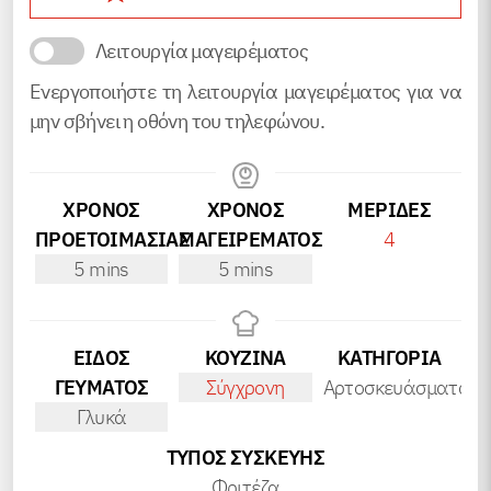
Λειτουργία μαγειρέματος
Ενεργοποιήστε τη λειτουργία μαγειρέματος για να
μην σβήνει η οθόνη του τηλεφώνου.
ΧΡΟΝΟΣ
ΧΡΟΝΟΣ
ΜΕΡΊΔΕΣ
ΠΡΟΕΤΟΙΜΑΣΙΑΣ
ΜΑΓΕΙΡΕΜΑΤΟΣ
4
minutes
minutes
5
mins
5
mins
ΕΙΔΟΣ
ΚΟΥΖΙΝΑ
ΚΑΤΗΓΟΡΊΑ
ΓΕΥΜΑΤΟΣ
Σύγχρονη
Αρτοσκευάσματα
Γλυκά
ΤΎΠΟΣ ΣΥΣΚΕΥΉΣ
Φριτέζα