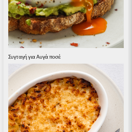
Συγταγή για Αυγά ποσέ