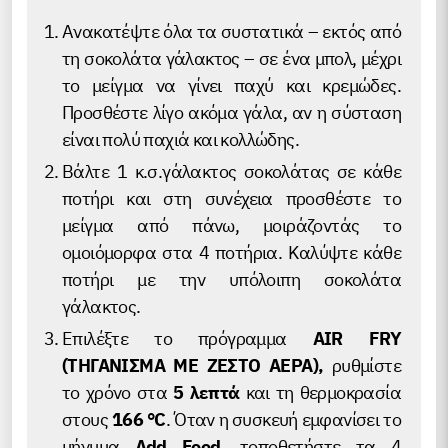
Ανακατέψτε όλα τα συστατικά – εκτός από
τη σοκολάτα γάλακτος – σε ένα μπολ, μέχρι
το μείγμα να γίνει παχύ και κρεμώδες.
Προσθέστε λίγο ακόμα γάλα, αν η σύσταση
είναι πολύ παχιά και κολλώδης.
Βάλτε 1 κ.σ.γάλακτος σοκολάτας σε κάθε
ποτήρι και στη συνέχεια προσθέστε το
μείγμα από πάνω, μοιράζοντάς το
ομοιόμορφα στα 4 ποτήρια. Καλύψτε κάθε
ποτήρι με την υπόλοιπη σοκολάτα
γάλακτος.
Επιλέξτε το πρόγραμμα
AIR FRY
(ΤΗΓΑΝΙΣΜΑ ΜΕ ΖΕΣΤΟ ΑΕΡΑ),
ρυθμίστε
το χρόνο στα
5 λεπτά
και τη θερμοκρασία
στους
166 °C
. Όταν η συσκευή εμφανίσει το
μήνυμα
Add Food
, τοποθετήστε τα 4