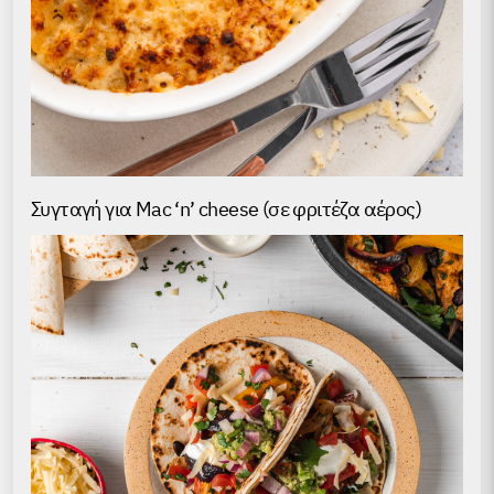
Συγταγή για Mac ‘n’ cheese (σε φριτέζα αέρος)