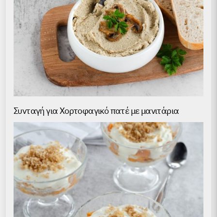
Συνταγή για Хορτοφαγικό πατέ με μανιτάρια