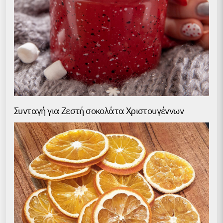
Συνταγή για Ζεστή σοκολάτα Χριστουγέννων