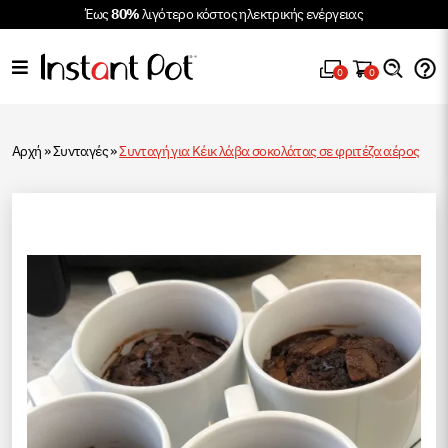
Έως
80%
λιγότερο κόστος ηλεκτρικής ενέργειας
0
0
Αρχή
»
Συνταγές
»
Συνταγή για Κέικ λάβα σοκολάτας σε φριτέζα αέρος