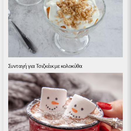
Συνταγή για Τσιζκέικ με κολοκύθα