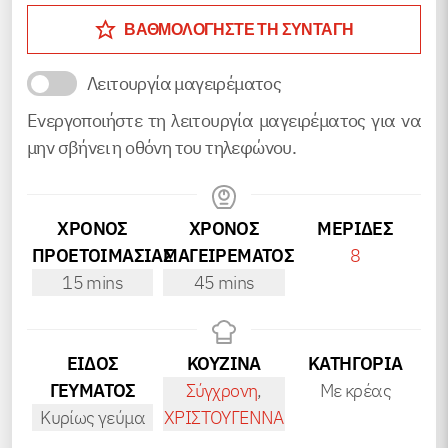
ΒΑΘΜΟΛΟΓΗΣΤΕ ΤΗ ΣΥΝΤΑΓΗ
Λειτουργία μαγειρέματος
Ενεργοποιήστε τη λειτουργία μαγειρέματος για να
μην σβήνει η οθόνη του τηλεφώνου.
ΧΡΟΝΟΣ
ΧΡΟΝΟΣ
ΜΕΡΊΔΕΣ
ΠΡΟΕΤΟΙΜΑΣΙΑΣ
ΜΑΓΕΙΡΕΜΑΤΟΣ
8
minutes
minutes
15
mins
45
mins
ΕΙΔΟΣ
ΚΟΥΖΙΝΑ
ΚΑΤΗΓΟΡΊΑ
ΓΕΥΜΑΤΟΣ
Σύγχρονη
,
Με κρέας
Κυρίως γεύμα
ΧΡΙΣΤΟΥΓΕΝΝΑ