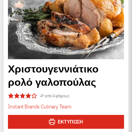
Χριστουγεννιάτικο
ρολό γαλοπούλας
4
* από
4
ψήφους
Instant Brands Culinary Team
ΕΚΤΎΠΩΣΗ