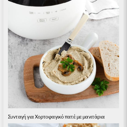
Συνταγή για Хορτοφαγικό πατέ με μανιτάρια