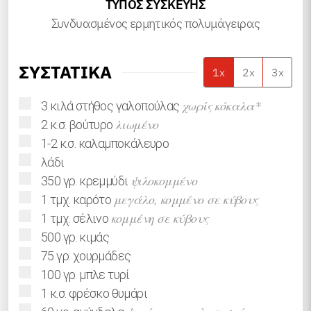
ΤΎΠΟΣ ΣΥΣΚΕΥΉΣ
Συνδυασμένος ερμητικός πολυμάγειρας
ΣΥΣΤΑΤΙΚΑ
1x
2x
3x
▢
χωρίς κόκαλα*
3
κιλά
στήθος γαλοπούλας
▢
λιωμένο
2
κ.σ.
βούτυρο
▢
1-2
κ.σ.
καλαμποκάλευρο
▢
λάδι
▢
ψιλοκομμένο
350
γρ.
κρεμμύδι
▢
μεγάλο, κομμένο σε κύβους
1
τμχ.
καρότο
▢
κομμένη σε κύβους
1
τμχ.
σέλινο
▢
500
γρ.
κιμάς
▢
75
γρ.
χουρμάδες
▢
100
γρ.
μπλε τυρί
▢
1
κ.σ.
φρέσκο θυμάρι
▢