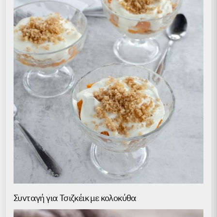
Συνταγή για Τσιζκέικ με κολοκύθα