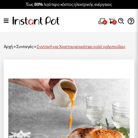
Έως
80%
λιγότερο κόστος ηλεκτρικής ενέργειας
0
0
Αρχή
»
Συνταγές
»
Συνταγή για Χριστουγεννιάτικο ρολό γαλοπούλας