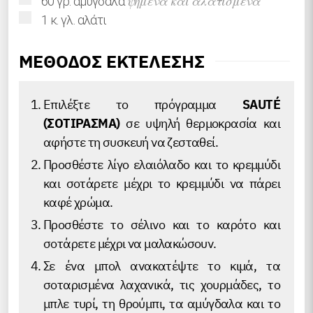
ψημένα και αλατισμένα
60
γρ.
αμύγδαλα
▢
1
κ. γλ.
αλάτι
ΜΕΘΟΔΟΣ ΕΚΤΕΛΕΣΗΣ
Επιλέξτε το πρόγραμμα
SAUTÉ
(ΣΟΤΙΡΑΣΜΑ)
σε υψηλή θερμοκρασία και
αφήστε τη συσκευή να ζεσταθεί.
Προσθέστε λίγο ελαιόλαδο και το κρεμμύδι
και σοτάρετε μέχρι το κρεμμύδι να πάρει
καφέ χρώμα.
Προσθέστε το σέλινο και το καρότο και
σοτάρετε μέχρι να μαλακώσουν.
Σε ένα μπολ ανακατέψτε το κιμά, τα
σοταρισμένα λαχανικά, τις χουρμάδες, το
μπλε τυρί, τη θρούμπι, τα αμύγδαλα και το