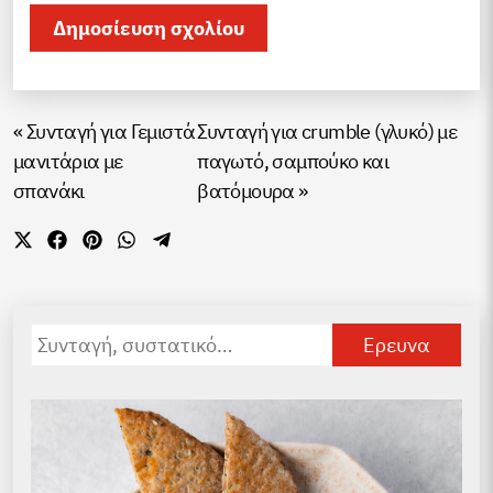
«
Συνταγή για Γεμιστά
Συνταγή για crumble (γλυκό) με
μανιτάρια με
παγωτό, σαμπούκο και
σπανάκι
βατόμουρα
»
Share
Share
Share
Share
Share
on
on
on
on
on
X
Facebook
Pinterest
WhatsApp
Telegram
(Twitter)
Αναζήτηση
για: