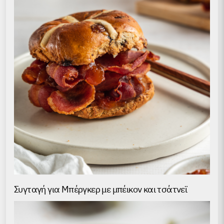
Συγταγή για Μπέργκερ με μπέικον και τσάτνεϊ