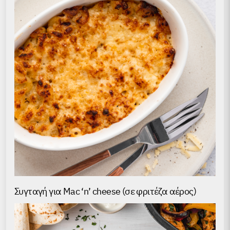
Συγταγή για Mac ‘n’ cheese (σε φριτέζα αέρος)