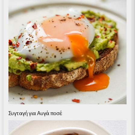
Συγταγή για Αυγά ποσέ