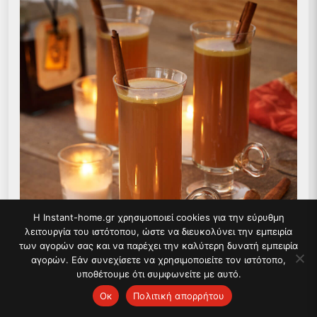
Η Instant-home.gr χρησιμοποιεί cookies για την εύρυθμη
λειτουργία του ιστότοπου, ώστε να διευκολύνει την εμπειρία
των αγορών σας και να παρέχει την καλύτερη δυνατή εμπειρία
αγορών. Εάν συνεχίσετε να χρησιμοποιείτε τον ιστότοπο,
υποθέτουμε ότι συμφωνείτε με αυτό.
Ок
Πολιτική απορρήτου
Συνταγή για Ζεστό βουτυρένιο ρούμι