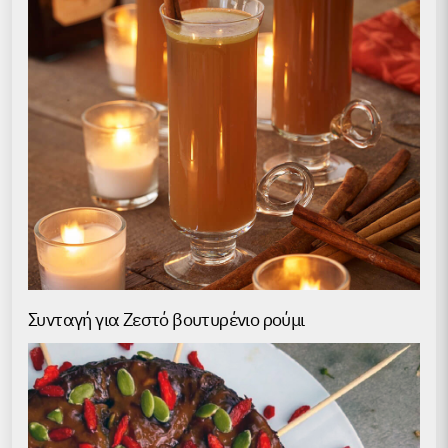
Συνταγή για Ζεστό βουτυρένιο ρούμι