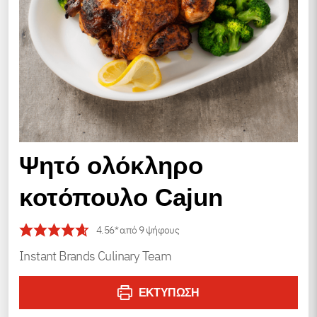
Ψητό ολόκληρο
κοτόπουλο Cajun
4.56
* από
9
ψήφους
Instant Brands Culinary Team
ΕΚΤΎΠΩΣΗ