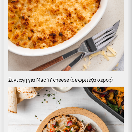
Συγταγή για Mac ‘n’ cheese (σε φριτέζα αέρος)