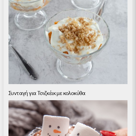
Συνταγή για Τσιζκέικ με κολοκύθα