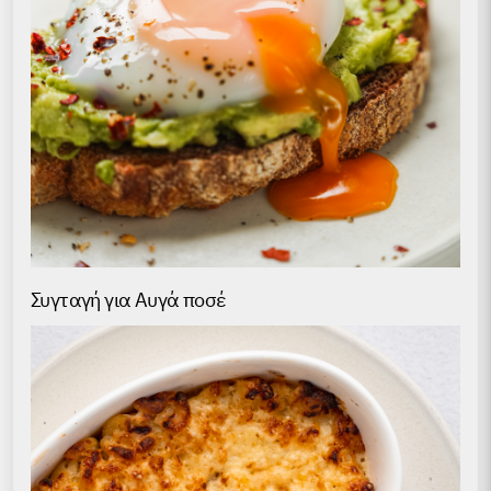
Συγταγή για Αυγά ποσέ