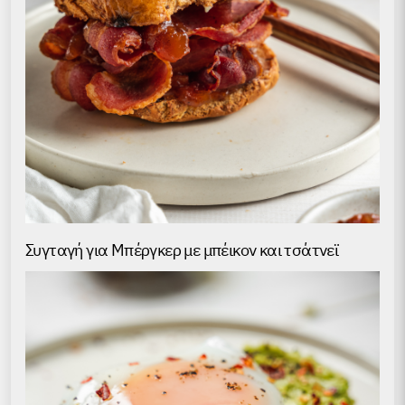
Συγταγή για Μπέργκερ με μπέικον και τσάτνεϊ