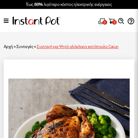
Έως
80%
λιγότερο κόστος ηλεκτρικής ενέργειας
0
0
Αρχή
»
Συνταγές
»
Συνταγή για Ψητό ολόκληρο κοτόπουλο Cajun