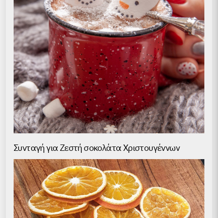
Συνταγή για Ζεστή σοκολάτα Χριστουγέννων