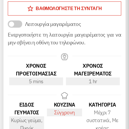
ΒΑΘΜΟΛΟΓΗΣΤΕ ΤΗ ΣΥΝΤΑΓΗ
Λειτουργία μαγειρέματος
Ενεργοποιήστε τη λειτουργία μαγειρέματος για να
μην σβήνει η οθόνη του τηλεφώνου.
ΧΡΟΝΟΣ
ΧΡΟΝΟΣ
ΠΡΟΕΤΟΙΜΑΣΙΑΣ
ΜΑΓΕΙΡΕΜΑΤΟΣ
minutes
hour
5
mins
1
hr
ΕΙΔΟΣ
ΚΟΥΖΙΝΑ
ΚΑΤΗΓΟΡΊΑ
ΓΕΥΜΑΤΟΣ
Σύγχρονη
Μέχρι 7
Κυρίως γεύμα,
συστατικά, Με
Πικνίκ
κρέας