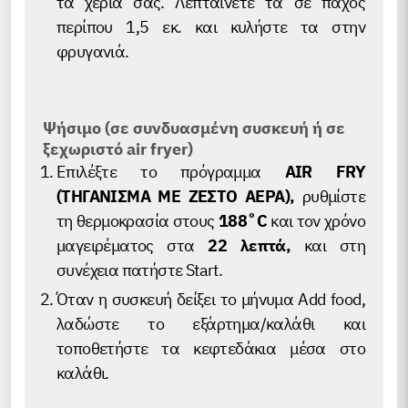
τα χέρια σας. Λεπταίνετέ τα σε πάχος
περίπου 1,5 εκ. και κυλήστε τα στην
φρυγανιά.
Ψήσιμο (σε συνδυασμένη συσκευή ή σε
ξεχωριστό air fryer)
Επιλέξτε το πρόγραμμα
AIR FRY
(ΤΗΓΑΝΙΣΜΑ ΜΕ ΖΕΣΤΟ ΑΕΡΑ),
ρυθμίστε
τη θερμοκρασία στους
188˚C
και τον χρόνο
μαγειρέματος στα
22 λεπτά,
και στη
συνέχεια πατήστε Start.
Όταν η συσκευή δείξει το μήνυμα Add food,
λαδώστε το εξάρτημα/καλάθι και
τοποθετήστε τα κεφτεδάκια μέσα στο
καλάθι.