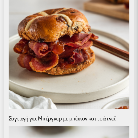
Συγταγή για Μπέργκερ με μπέικον και τσάτνεϊ