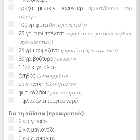
▢
προστίθεται στο
πρέζα
μπέικιν πάουντερ
αλεύρι
▢
θρυμματισμένο
100
γρ.
φέτα
▢
κομμένο σε μικρούς κύβους
25
γρ.
τυρί τσένταρ
(προαιρετικά)
▢
τριμμένο (προαιρετικά)
25
γρ.
παρμεζάνα
▢
λειωμένο
30
γρ.
βούτυρο
▢
1 1/2
κ. γλ.
αλάτι
▢
ψιλοκομμένος
άνηθος
▢
ψιλοκομμένος
μαϊντανός
▢
(για άλειμμα)
φυτικό λάδι
▢
1
φλιτζάνια τσαγιού
νερό
Για τη σάλτσα (προαιρετικά)
▢
2
κ.σ.
γιαούρτι
▢
2
κ.σ.
μαγιονέζα
▢
2
κ.σ.
ξινόκρεμα