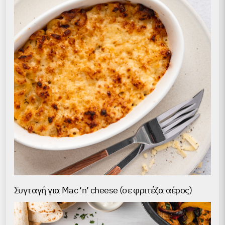
Συγταγή για Mac ‘n’ cheese (σε φριτέζα αέρος)