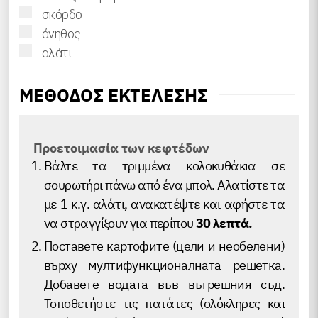
▢
σκόρδο
▢
άνηθος
▢
αλάτι
ΜΕΘΟΔΟΣ ΕΚΤΕΛΕΣΗΣ
Προετοιμασία των κεφτέδων
Βάλτε τα τριμμένα κολοκυθάκια σε
σουρωτήρι πάνω από ένα μπολ. Αλατίστε τα
με 1 κ.γ. αλάτι, ανακατέψτε και αφήστε τα
να στραγγίξουν για περίπου
30 λεπτά.
Поставете картофите (цели и необелени)
върху мултифункционалната решетка.
Добавете водата във вътрешния съд.
Τοποθετήστε τις πατάτες (ολόκληρες και