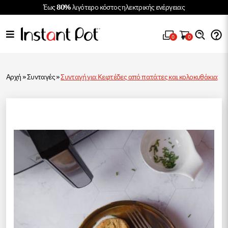
Έως
80%
λιγότερο κόστος ηλεκτρικής ενέργειας
0
0
Αρχή
»
Συνταγές
»
Συνταγή για Κεφτέδες από πατάτες και κολοκυθάκια