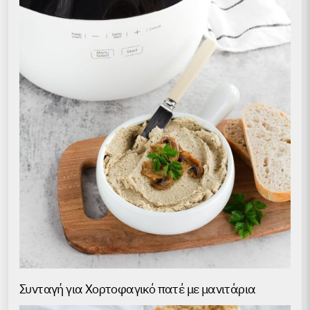
Συνταγή για Хορτοφαγικό πατέ με μανιτάρια