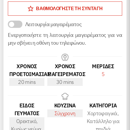
ΒΑΘΜΟΛΟΓΗΣΤΕ ΤΗ ΣΥΝΤΑΓΗ
Λειτουργία μαγειρέματος
Ενεργοποιήστε τη λειτουργία μαγειρέματος για να
μην σβήνει η οθόνη του τηλεφώνου.
ΧΡΟΝΟΣ
ΧΡΟΝΟΣ
ΜΕΡΊΔΕΣ
ΠΡΟΕΤΟΙΜΑΣΙΑΣ
ΜΑΓΕΙΡΕΜΑΤΟΣ
5
minutes
minutes
20
mins
30
mins
ΕΙΔΟΣ
ΚΟΥΖΙΝΑ
ΚΑΤΗΓΟΡΊΑ
ΓΕΥΜΑΤΟΣ
Σύγχρονη
Χορτοφαγικά,
Ορεκτικό,
Κατάλληλο για
Κυρίως γεύμα,
παιδιά