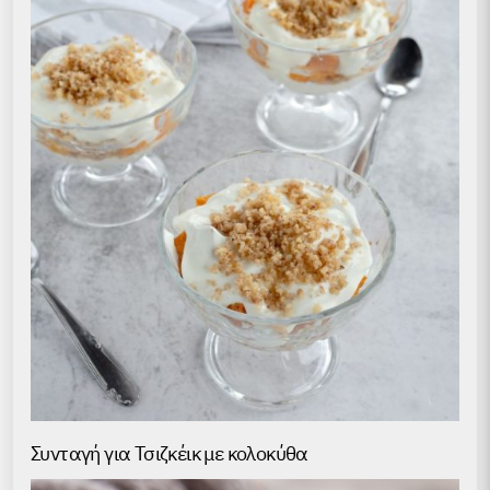
Συνταγή για Τσιζκέικ με κολοκύθα