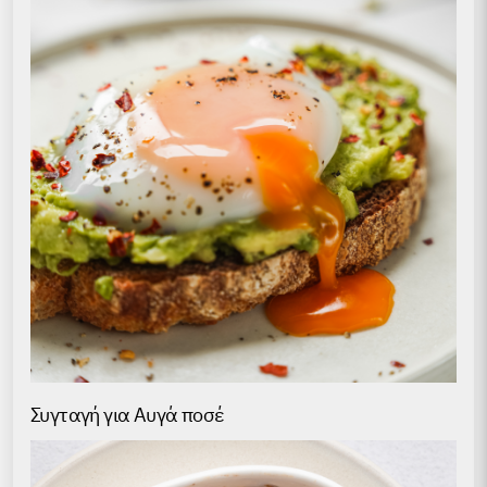
Συγταγή για Αυγά ποσέ