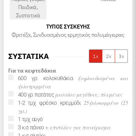
Παιδικά,
Συστατικά
ΤΎΠΟΣ ΣΥΣΚΕΥΉΣ
Φριτέζα, Συνδυασμένος ερμητικός πολυμάγειρας
ΣΥΣΤΑΤΙΚΑ
1x
2x
3x
Για τα κεφτεδάκια
▢
ξεφλουδισμένα και
600
γρ.
κολοκυθάκια
ψιλοτριμμένα
▢
μεσαίου μεγέθους, πλυμένες
400
γρ.
πατάτες
▢
25ψιλοκομμένο (25
1-2
τμχ.
φρέσκο κρεμμύδι
γρ.)
▢
1
τμχ.
αυγό
▢
+ επιπλέον για πανάρισμα
3
κ.σ.
πάνκο
▢
1
κ.σ.
αλεύρι