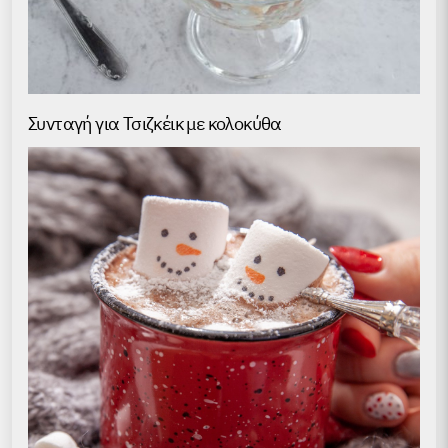
Συνταγή για Τσιζκέικ με κολοκύθα