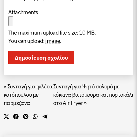
Attachments
The maximum upload file size: 10 MB.
You can upload:
image
.
«
Συνταγή για φιλέτα
Συνταγή για Ψητό σολομό με
κοτόπουλου με
κόκκινα βατόμουρα και πορτοκάλι
παρμεζάνα
στο Air Fryer
»
Share
Share
Share
Share
Share
on
on
on
on
on
X
Facebook
Pinterest
WhatsApp
Telegram