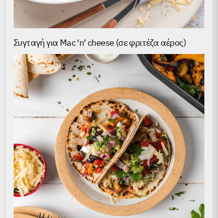
Συγταγή για Mac ‘n’ cheese (σε φριτέζα αέρος)