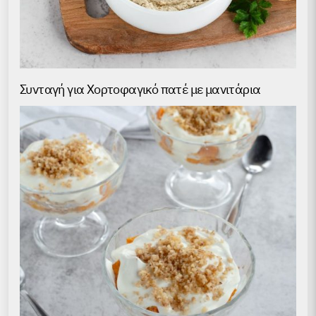
Συνταγή για Хορτοφαγικό πατέ με μανιτάρια