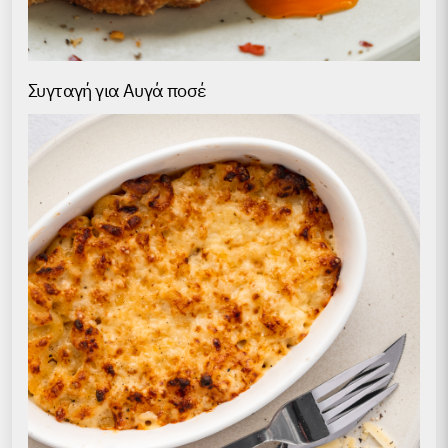
Συγταγή για Αυγά ποσέ