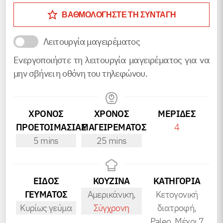
ΒΑΘΜΟΛΟΓΗΣΤΕ ΤΗ ΣΥΝΤΑΓΗ
Λειτουργία μαγειρέματος
Ενεργοποιήστε τη λειτουργία μαγειρέματος για να
μην σβήνει η οθόνη του τηλεφώνου.
ΧΡΟΝΟΣ
ΧΡΟΝΟΣ
ΜΕΡΊΔΕΣ
ΠΡΟΕΤΟΙΜΑΣΙΑΣ
ΜΑΓΕΙΡΕΜΑΤΟΣ
4
minutes
minutes
5
mins
25
mins
ΕΙΔΟΣ
ΚΟΥΖΙΝΑ
ΚΑΤΗΓΟΡΊΑ
ΓΕΥΜΑΤΟΣ
Αμερικάνικη,
Κετογονική
Κυρίως γεύμα
Σύγχρονη
διατροφή,
Paleo, Μέχρι 7