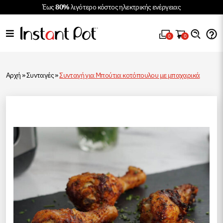
Έως
80%
λιγότερο κόστος ηλεκτρικής ενέργειας
0
0
Αρχή
»
Συνταγές
»
Συνταγή για Мπούτια κοτόπουλου με μπαχαρικά