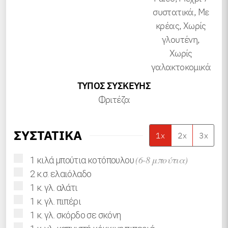
συστατικά, Με
κρέας, Χωρίς
γλουτένη,
Χωρίς
γαλακτοκομικά
ΤΎΠΟΣ ΣΥΣΚΕΥΉΣ
Φριτέζα
ΣΥΣΤΑΤΙΚΑ
1x
2x
3x
▢
(6-8 μπούτια)
1
κιλά
μπούτια κοτόπουλου
▢
2
κ.σ.
ελαιόλαδο
▢
1
κ. γλ.
αλάτι
▢
1
κ. γλ.
πιπέρι
▢
1
κ. γλ.
σκόρδο σε σκόνη
▢