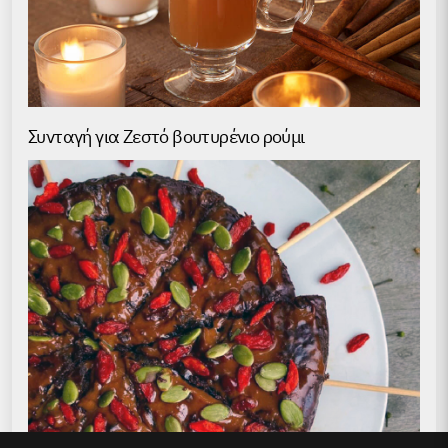
Συνταγή για Ζεστό βουτυρένιο ρούμι