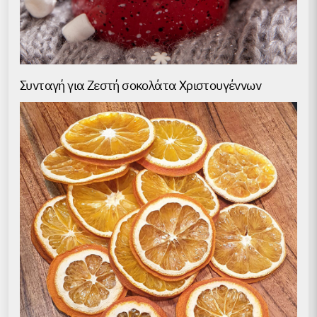
Συνταγή για Ζεστή σοκολάτα Χριστουγέννων