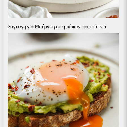
Συγταγή για Μπέργκερ με μπέικον και τσάτνεϊ