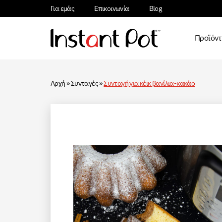
Για εμάς
Επικοινωνία
Blog
Προϊόν
Αρχή
»
Συνταγές
»
Συνταγή για κέικ βανίλια-κακάο