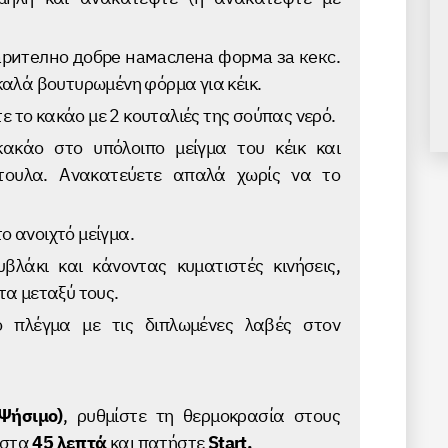
арително добре намаслена форма за кекс.
 καλά βουτυρωμένη φόρμα για κέικ.
ε το κακάο με 2 κουταλιές της σούπας νερό.
ακάο στο υπόλοιπο μείγμα του κέικ και
τουλα. Ανακατεύετε απαλά χωρίς να το
ο ανοιχτό μείγμα.
βλάκι και κάνοντας κυματιστές κινήσεις,
α μεταξύ τους.
κό πλέγμα με τις διπλωμένες λαβές στον
Ψήσιμο)
, ρυθμίστε τη θερμοκρασία στους
 στα
45 λεπτά
και πατήστε
Start.