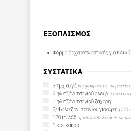
ΕΞΟΠΛΙΣΜΟΣ
Φόρμα Ζαχαροπλαστικής για Κέικ Σ
ΣΥΣΤΑΤΙΚΑ
▢
θερμοκρασία δωματίου
3
τμχ.
αυγά
▢
κοσκινισ
2
φλιτζάνι τσαγιού
αλεύρι
▢
1
φλιτζάνι τσαγιού
ζάχαρη
▢
(150 
3/4
φλιτζάνι τσαγιού
γιαούρτι
▢
ή ισόποσο λάδι + λιωμ
120
ml
λάδι
▢
1
κ. σ.
κακάο