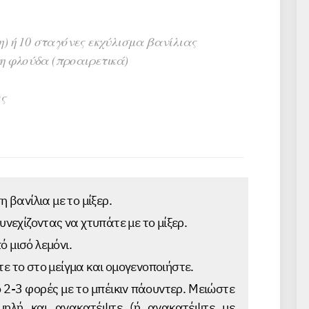
νη) ή 10 σταγόνες εκχύλισμα βανίλιας
νη φλούδα (προαιρετικά)
ς
 βανίλια με το μίξερ.
υνεχίζοντας να χτυπάτε με το μίξερ.
 μισό λεμόνι.
ε το στο μείγμα και ομογενοποιήστε.
 2-3 φορές με το μπέικιν πάουντερ. Μειώστε
μηλή και ανακατέψτε (ή ανακατέψτε με