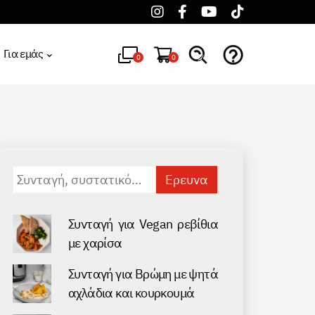
Για εμάς
0
0
Αναζήτηση
για:
Συνταγή για Vegan ρεβίθια
με χαρίσα
Συνταγή για Βρώμη με ψητά
αχλάδια και κουρκουμά