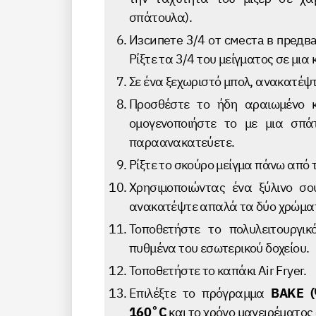
σπάτουλα).
Изсипете 3/4 от сместа в предв
Ρίξτε τα 3/4 του μείγματος σε μια
Σε ένα ξεχωριστό μπολ, ανακατέψτ
Προσθέστε το ήδη αραιωμένο κ
ομογενοποιήστε το με μια σπά
παραανακατεύετε.
Ρίξτε το σκούρο μείγμα πάνω από τ
Χρησιμοποιώντας ένα ξύλινο σου
ανακατέψτε απαλά τα δύο χρώματ
Τοποθετήστε το πολυλειτουργι
πυθμένα του εσωτερικού δοχείου.
Τοποθετήστε το καπάκι Air Fryer.
Eπιλέξτε το πρόγραμμα
BAKE (
160˚C
και το χρόνο μαγειρέματος