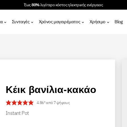
Έως
80%
λιγότερο κόστος ηλεκτρικής ενέργειας
τα
Συνταγές
Χρόνος μαγειρέματος
Χρήσιμο
Blog
Κέικ βανίλια-κακάο
4.86
* από
7
ψήφους
Instant Pot