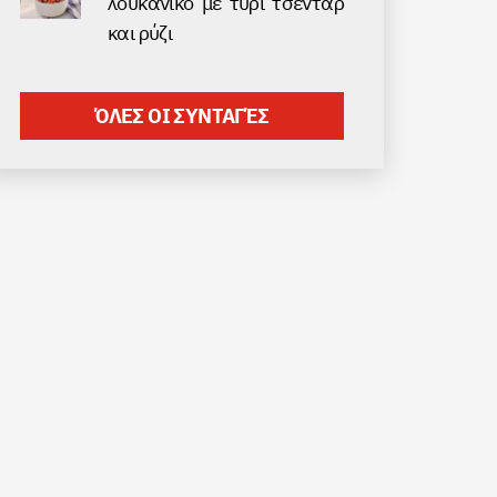
λουκάνικο με τυρί τσένταρ
και ρύζι
ΌΛΕΣ ΟΙ ΣΥΝΤΑΓΈΣ