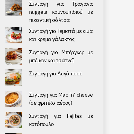
Συνταγή για Τραγανά
nuggets κουνουπιδιού με
πικαντική σάλτσα
Συνταγή για Γεμιστά με κιμά
και κρέμα γάλακτος
Συγταγή για Μπέργκερ με
μπέικον και τσάτνεϊ
Συγταγή για Αυγά ποσέ
Συγταγή για Mac ‘n’ cheese
(σε φριτέζα αέρος)
Συνταγή για Fajitas με
κοτόπουλο