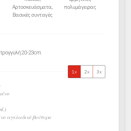
Αρτοσκευάσματα,
πολυμάγειρας
Βασικές συνταγές
τρογγυλή 20-23cm.
1x
2x
3x
μένο
ml.)
ένο αγελαδινό βούτυρο