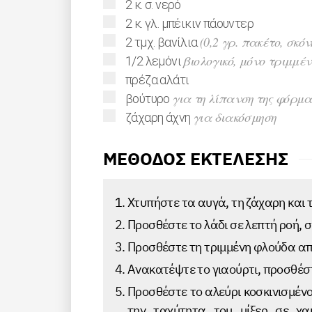
▢
2
κ. σ.
νερό
▢
2
κ. γλ.
μπέικιν πάουντερ
▢
(0,2 γρ. πακέτο, σκό
2
τμχ.
βανίλια
▢
βιολογικό, μόνο τριμμέ
1/2
λεμόνι
▢
πρέζα αλάτι
▢
για τη λίπανση της φόρμα
βούτυρο
▢
για διακόσμηση
ζάχαρη άχνη
ΜΕΘΟΔΟΣ ΕΚΤΕΛΕΣΗΣ
Χτυπήστε τα αυγά, τη ζάχαρη και τη
Προσθέστε το λάδι σε λεπτή ροή, σ
Προσθέστε τη τριμμένη φλούδα από
Ανακατέψτε το γιαούρτι, προσθέστ
Προσθέστε το αλεύρι κοσκινισμένο
την ταχύτητα του μίξερ σε χα