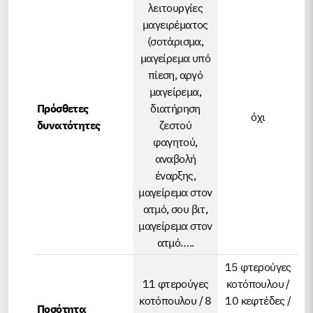
λειτουργίες
μαγειρέματος
(σοτάρισμα,
μαγείρεμα υπό
πίεση, αργό
μαγείρεμα,
Πρόσθετες
διατήρηση
όχι
δυνατότητες
ζεστού
φαγητού,
αναβολή
έναρξης,
μαγείρεμα στον
ατμό, σου βιτ,
μαγείρεμα στον
ατμό…..
15 φτερούγες
11 φτερούγες
κοτόπουλου /
κοτόπουλου / 8
10 κεφτέδες /
Ποσότητα