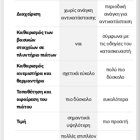
περιοδική
χωρίς ανάγκη
Διαχείριση
ανάγκη για
αντικατάστασης
αντικατάσταση
Καθαρισμός των
σύμφωνα με
βασικών
ναι
τις οδηγίες του
στοιχείων σε
κατασκευαστή
πλυντήριο πιάτων
Καθαρισμός
πολύ πιο
ανεμιστήρα και
σχετικά εύκολο
δύσκολο
θερμαντήρα
Τοποθέτηση και
αφαίρεση του
πιο δύσκολο
ευκολότερα
πιάτου
σημαντικά
Τιμή
πιο προσιτή
υψηλότερη
πολλές επιπλέον