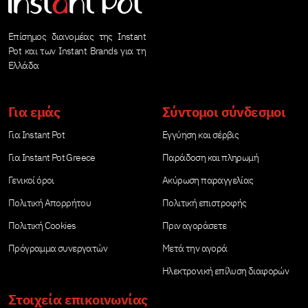
μεταξύ των μοντέλων
αυτό δυνατόν;» και η
Instant Vortex Plus
απάντηση είναι…
Επίσημος διανομέας της Instant
ClearCook και Instant
«Ναι»! Το μόνο
Pot και των Instant Brands για τη
Vortex Plus ClearCook
πράγμα που κάνει τις
Ελλάδα
& OdourErase με με
τηγανητές πατάτες
χωρητικότητα
ανθυγιεινές είναι η
Για εμάς
Σύντομοι σύνδεσμοι
5.7 λίτρων και
[…]
Για Instant Pot
Εγγύηση και σέρβις
πιστεύουμε ότι […]
Για Instant Pot Greece
Παράδοση και πληρωμή
Γενικοί όροι
Ακύρωση παραγγελίας
Πολιτική Απορρήτου
Πολιτική επιστροφής
Πολιτική Cookies
Πριν αγοράσετε
Πρόγραμμα συνεργατών
Μετά την αγορά
Ηλεκτρονική επίλυση διαφορών
Στοιχεία επικοινωνίας