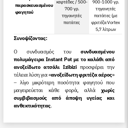
κεφτέδες / 500-
900-1000 γρ.
παρασκευασμένου
700 γρ.
τηγανητές
φαγητού
τηγανητές
πατάτες (με
πατάτες
φριτέζα Vortex
5,7 λίτρων
Συνοψίζοντας:
Ο συνδυασμός του
συνδυασμένου
πολυμάγειρα Instant Pot με το καλάθι από
ανοξείδωτο ατσάλι Izibizi
προσφέρει την
τέλεια λύση για «
ανοξείδωτη φριτέζα αέρος
»
– λίγο μικρότερη ποσότητα φαγητού που
μαγειρεύεται κάθε φορά, αλλά
χωρίς
συμβιβασμούς από άποψη υγείας και
ανθεκτικότητας
.