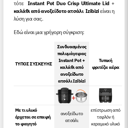
τότε
Instant Pot Duo Crisp Ultimate Lid
+
καλάθι από ανοξείδοτο ατσάλι Izibizi
είναι η
λύση για σας.
Εδώ είναι μια γρήγορη σύγκριση:
Συνδυασμένος
πολυμάγειρας
Instant Pot +
Τυπική
ΤΥΠΟΣ ΣΥΣΚΕΥΗΣ
καλάθι από
φριτέζα αέρα
ανοξείδωτο
ατσάλι Izibizi
Με τι υλικό
επίστρωση από
ανοξείδωτο
έρχεται σε επαφή
τεφλόν ή
ατσάλι
το φαγητό
κεραμικό υλικό