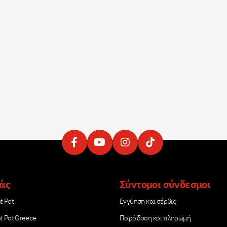
μάς
Σύντομοι σύνδεσμοι
t Pot
Εγγύηση και σέρβις
nt Pot Greece
Παράδοση και πληρωμή