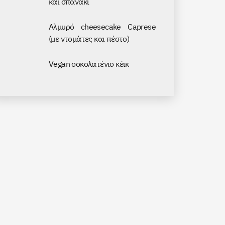
και σπανάκι
Аλμυρό cheesecake Caprese
(με ντομάτες και πέστο)
Vegan σοκολατένιο κέικ