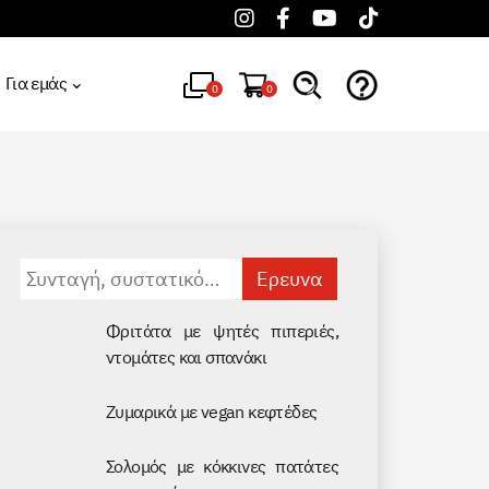
Για εμάς
0
0
Αναζήτηση
για:
Φριτάτα με ψητές πιπεριές,
ντομάτες και σπανάκι
Ζυμαρικά με vegan κεφτέδες
Σολομός με κόκκινες πατάτες