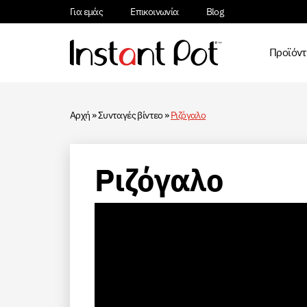
Για εμάς
Επικοινωνία
Blog
Προϊόν
Αρχή
»
Συνταγές βίντεο
»
Ριζόγαλο
Ριζόγαλο