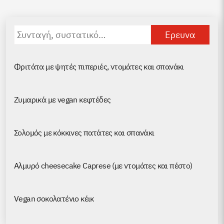
X
Facebook
WhatsApp
Telegram
(Twitter)
Αναζήτηση
για:
Φριτάτα με ψητές πιπεριές, ντομάτες και σπανάκι
Ζυμαρικά με vegan κεφτέδες
Σολομός με κόκκινες πατάτες και σπανάκι
Аλμυρό cheesecake Caprese (με ντομάτες και πέστο)
Vegan σοκολατένιο κέικ