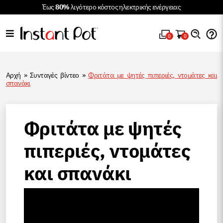
Έως
80%
λιγότερο κόστος ηλεκτρικής ενέργειας
0
0
Αρχή
»
Συνταγές βίντεο
»
Φριτάτα με ψητές πιπεριές, ντομάτες και
σπανάκι
Φριτάτα με ψητές
πιπεριές, ντομάτες
και σπανάκι