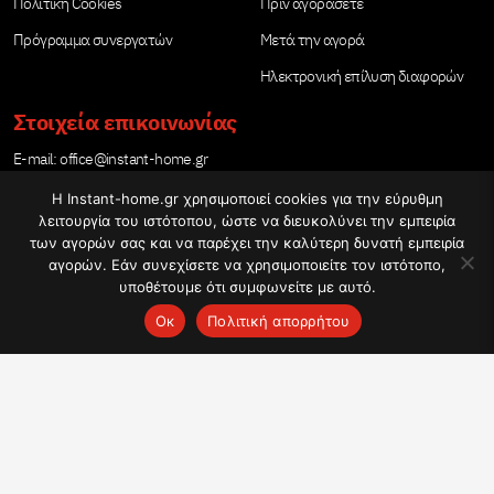
Πολιτική Cookies
Πριν αγοράσετε
Πρόγραμμα συνεργατών
Μετά την αγορά
Ηλεκτρονική επίλυση διαφορών
Στοιχεία επικοινωνίας
Е-mail:
office@instant-home.gr
Τηλέφωνο: 21 12345004
Η Instant-home.gr χρησιμοποιεί cookies για την εύρυθμη
λειτουργία του ιστότοπου, ώστε να διευκολύνει την εμπειρία
των αγορών σας και να παρέχει την καλύτερη δυνατή εμπειρία
αγορών. Εάν συνεχίσετε να χρησιμοποιείτε τον ιστότοπο,
υποθέτουμε ότι συμφωνείτε με αυτό.
Ωράριο εργασίας
Ок
Πολιτική απορρήτου
Δευτέρα – Παρασκευή: 09:00-17:00
Copyright © 2020 - 2026 www.Instant-Home.gr | Πολυλειτουργικές