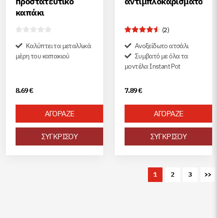
пροστατευτικό
αντιμπλοκαρίσματος
καπάκι
(
2
)
Καλύπτει τα μεταλλικά
Ανοξείδωτο ατσάλι
μέρη του καπακιού
Συμβατό με όλα τα
μοντέλα Instant Pot
8.69
€
7.89
€
ΑΓΟΡΑΖΕ
ΑΓΟΡΑΖΕ
ΣΥΓΚΡΙΣΟΥ
ΣΥΓΚΡΙΣΟΥ
1
2
3
>>