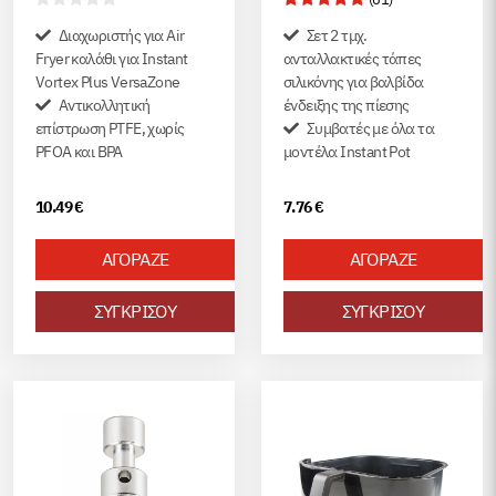
Διαχωριστής για Air
Σετ 2 τμχ.
Fryer καλάθι για Instant
ανταλλακτικές τάπες
Vortex Plus VersaZone
σιλικόνης για βαλβίδα
Αντικολλητική
ένδειξης της πίεσης
επίστρωση PTFE, χωρίς
Συμβατές με όλα τα
PFOA και BPA
μοντέλα Instant Pot
10.49
€
7.76
€
ΑΓΟΡΑΖΕ
ΑΓΟΡΑΖΕ
ΣΥΓΚΡΙΣΟΥ
ΣΥΓΚΡΙΣΟΥ