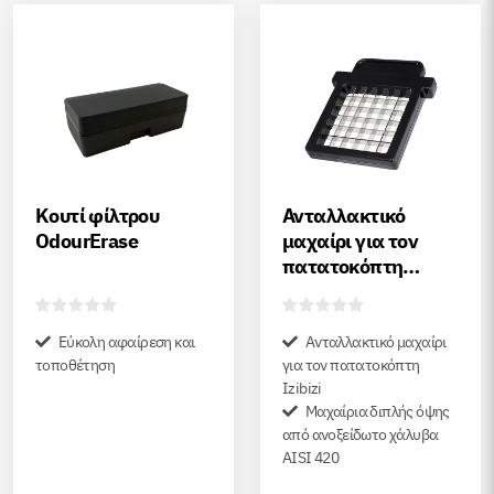
Κουτί φίλτρου
Ανταλλακτικό
OdourErase
μαχαίρι για τον
πατατοκόπτη
Izibizi
Εύκολη αφαίρεση και
Ανταλλακτικό μαχαίρι
τοποθέτηση
για τον πατατοκόπτη
Izibizi
Μαχαίρια διπλής όψης
από ανοξείδωτο χάλυβα
AISI 420