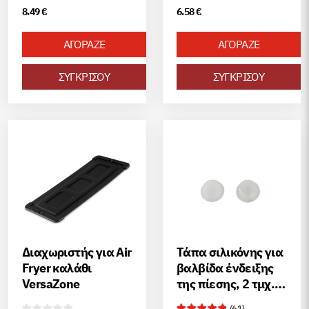
8.49
€
6.58
€
ΑΓΟΡΑΖΕ
ΑΓΟΡΑΖΕ
ΣΥΓΚΡΙΣΟΥ
ΣΥΓΚΡΙΣΟΥ
Διαχωριστής για Air
Τάπα σιλικόνης για
Fryer καλάθι
βαλβίδα ένδειξης
VersaZone
της πίεσης, 2 τμχ.
(Τύπος 1)
(
61
)