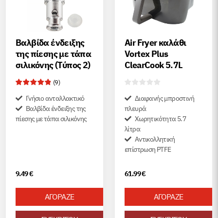
Βαλβίδα ένδειξης
Air Fryer καλάθι
της πίεσης με τάπα
Vortex Plus
σιλικόνης (Τύπος 2)
ClearCook 5.7L
(
9
)
Γνήσιο ανταλλακτικό
Διαφανής μπροστινή
Βαλβίδα ένδειξης της
πλευρά
πίεσης με τάπα σιλικόνης
Χωρητικότητα 5.7
λίτρα
Αντικολλητική
επίστρωση PTFE
9.49
€
61.99
€
ΑΓΟΡΑΖΕ
ΑΓΟΡΑΖΕ