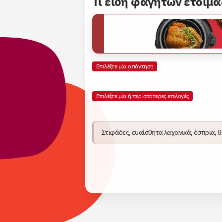
Τι είδη φαγητών ετοιμά
Επιλέξτε μία απάντηση
Επιλέξτε μία ή περισσότερες επιλογές
Στιφάδες, ευαίσθητα λαχανικά, όσπρια, 