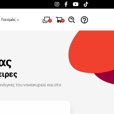
Για εμάς
0
0
ας
ειρες
νάγκες του νοικοκυριού και στο