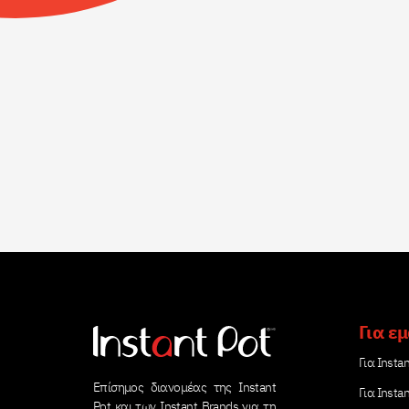
Για ε
Για Instan
Επίσημος διανομέας της Instant
Για Insta
Pot και των Instant Brands για τη