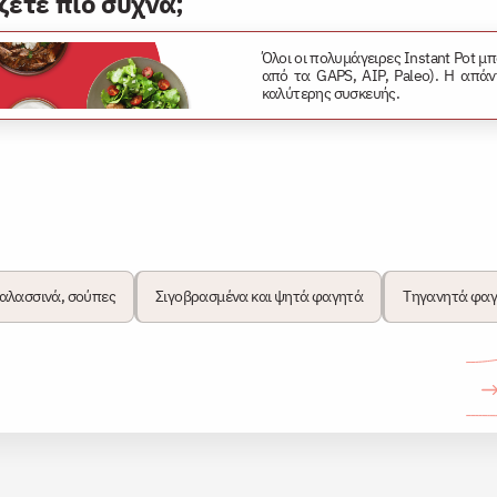
ζετε πιο συχνά;
Όλοι οι πολυμάγειρες Instant Pot 
από τα GAPS, AIP, Paleo). Η απάν
καλύτερης συσκευής.
θαλασσινά, σούπες
Σιγοβρασμένα και ψητά φαγητά
Τηγανητά φαγ