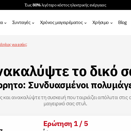
Έως
80%
λιγότερο κόστος ηλεκτρικής ενέργειας
τα
Συνταγές
Χρόνος μαγειρέματος
Χρήσιμο
Blog
ληλος για εσάς;
νακαλύψτε το δικό σ
ρητο: Συνδυασμένοι πολυμάγ
ς και ανακαλύψτε τη συσκευή που ταιριάζει απόλυτα στις α
μαγειρικό σας στυλ.
Ερώτηση 1 / 5