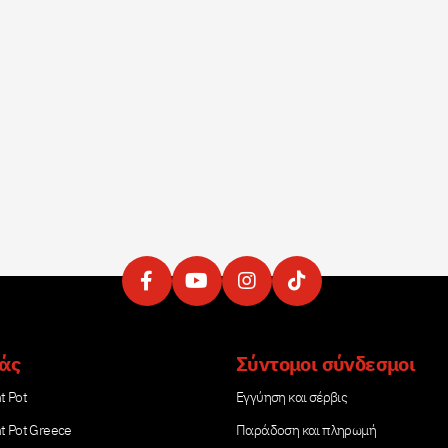
μάς
Σύντομοι σύνδεσμοι
t Pot
Εγγύηση και σέρβις
nt Pot Greece
Παράδοση και πληρωμή