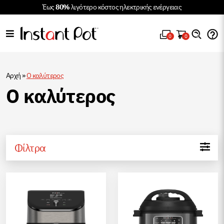
Έως
80%
λιγότερο κόστος ηλεκτρικής ενέργειας
0
0
Αρχή
»
Ο καλύτερος
Ο καλύτερος
Φίλτρα