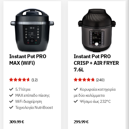
Instant Pot PRO
Instant Pot PRO
MAX (WiFi)
CRISP + AIR FRYER
7.6L
(
12
)
(
240
)
5.7 λίτρα
Κορυφαία κατηγορία
MAX επίπεδο πίεσης
με δύο καλύμματα
WiFi διαχείρηση
Ψήσιμο έως 232°C
Τεχνολογία NutriBoost
309.99
€
299.99
€