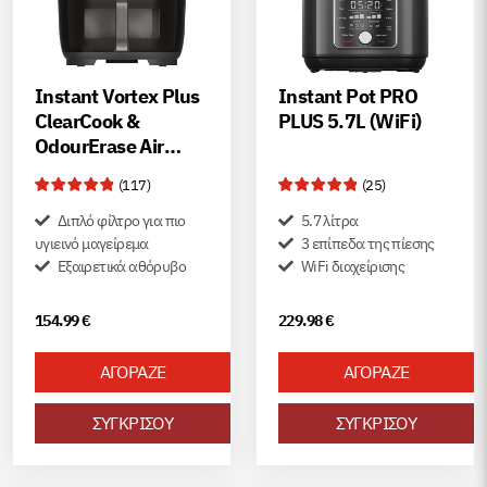
Instant Vortex Plus
Instant Pot PRO
ClearCook &
PLUS 5.7L (WiFi)
OdourErase Air
Fryer 5.7L
(
117
)
(
25
)
Διπλό φίλτρο για πιο
5.7 λίτρα
υγιεινό μαγείρεμα
3 επίπεδα της πίεσης
Εξαιρετικά αθόρυβο
WiFi διαχείρισης
154.99
€
229.98
€
ΑΓΟΡΑΖΕ
ΑΓΟΡΑΖΕ
ΣΥΓΚΡΙΣΟΥ
ΣΥΓΚΡΙΣΟΥ