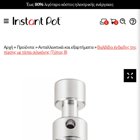
Έως
80%
λιγότερο κόστος ηλεκτρικής ενέργειας
0
0
Αρχή
»
Προϊόντα
»
Ανταλλακτικά και εξαρτήματα
»
Βαλβίδα ένδειξης της
πίεσης με τάπα σιλικόνης (Τύπος 8)