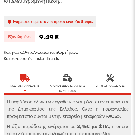
(απελευθερωμένη πίεση).
Ενημερώστε με όταν το προϊόν είναι διαθέσιμο.
9.49
€
Εξαντλημένο
Κατηγορία:
Ανταλλακτικά και εξαρτήματα
Κατασκευαστής: InstantBrands
ΚΟΣΤΟΣ ΠΑΡΑΔΟΣΗΣ
ΧΡΟΝΟΣ ΔΙΕΚΠΕΡΑΙΩΣΗΣ
ΕΓΓΥΗΣΗ ΚΑΙ ΣΕΡΒΙΣ
ΠΑΡΑΓΓΕΛΙΑΣ
Η παράδοση όλων των αγαθών είναι μόνο στην επικράτεια
της Δημοκρατίας της Ελλάδος. Όλες η παραγγελίες
πραγματοποιούνται με την εταιρεία μεταφορών
«ACS»
.
Η άξια παράδοσης ανέρχεται σε
3,45€
με ΦΠΑ
, η οποία
εμφανίζεται πριν την ολοκλήρωση της παραγγελίας.