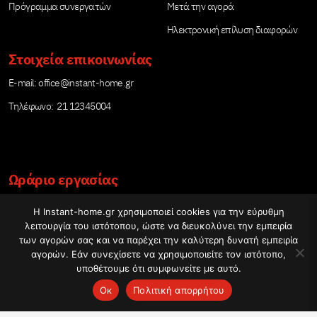
Πρόγραμμα συνεργατών
Μετά την αγορά
Ηλεκτρονική επίλυση διαφορών
Στοιχεία επικοινωνίας
Е-mail:
office@instant-home.gr
Τηλέφωνο: 21 12345004
Ωράριο εργασίας
Δευτέρα – Παρασκευή: 09:00-17:00
Η Instant-home.gr χρησιμοποιεί cookies για την εύρυθμη
λειτουργία του ιστότοπου, ώστε να διευκολύνει την εμπειρία
των αγορών σας και να παρέχει την καλύτερη δυνατή εμπειρία
αγορών. Εάν συνεχίσετε να χρησιμοποιείτε τον ιστότοπο,
υποθέτουμε ότι συμφωνείτε με αυτό.
Copyright © 2020 - 2026 www.Instant-Home.gr | Πολυλειτουργικές
Ок
Πολιτική απορρήτου
συσκευές για μαγείρεμα υπό πίεση.