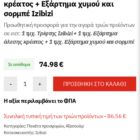
κρέατος + Εξάρτημα χυμού και
σορμπέ Izibizi
Προωθητική προσφορά για την αγορά τριών προϊόντων
σε σετ:
1 τμχ. Τρίφτης
Izibizi +
1 τμχ. Εξάρτημα
άλεσης κρέατος +
1 τμχ. Εξάρτημα χυμού και σορμπέ
74.98
€
Σε απόθεμα
Σετ
-
+
ΠΡΟΣΘΉΚΗ ΣΤΟ ΚΑΛΆΘΙ
Τρίφτης
+
Η αξία περιλαμβάνει το ΦΠΑ
Εξάρτημα
άλεσης
Συνολική τυπική τιμή των τριών προϊόντων - 86.56 €
κρέατος
Κατηγορίες:
Πακέτα προσφορών
,
Αξεσουάρ
+
Κατασκευαστής: Izibizi
Εξάρτημα