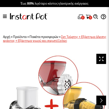
Έως
80%
λιγότερο κόστος ηλεκτρικής ενέργειας
0
0
Αρχή
»
Προϊόντα
»
Πακέτα προσφορών
»
Σετ Τρίφτης + Εξάρτημα άλεσης
κρέατος + Εξάρτημα χυμού και σορμπέ Izibizi