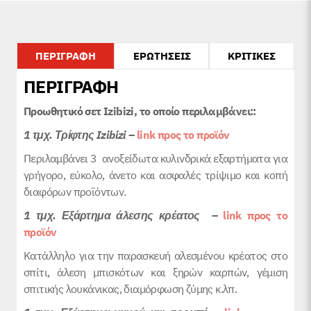
ΠΕΡΙΓΡΑΦΗ
ΕΡΩΤΗΣΕΙΣ
ΚΡΙΤΙΚΕΣ
ΠΕΡΙΓΡΑΦΗ
Προωθητικό σετ Izibizi, το οποίο περιλαμβάνει::
1 τμχ. Τρίφτης
Izibizi
–
link προς το προϊόν
Περιλαμβάνει 3 ανοξείδωτα κυλινδρικά εξαρτήματα για
γρήγορο, εύκολο, άνετο και ασφαλές τρίψιμο και κοπή
διαφόρων προϊόντων.
1 τμχ. Εξάρτημα άλεσης κρέατος
–
link προς το
προϊόν
Κατάλληλο για την παρασκευή αλεσμένου κρέατος στο
σπίτι, άλεση μπισκότων και ξηρών καρπών, γέμιση
σπιτικής λουκάνικας, διαμόρφωση ζύμης κ.λπ.