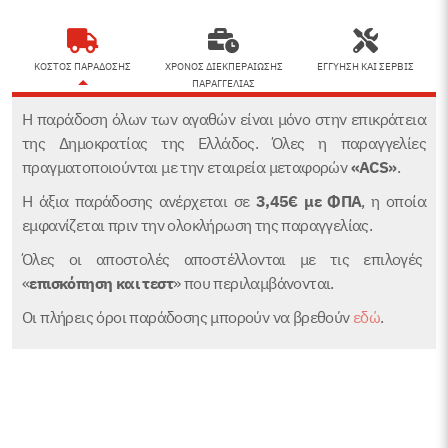
χυμού
και
ΚΟΣΤΟΣ ΠΑΡΑΔΟΣΗΣ
ΧΡΟΝΟΣ ΔΙΕΚΠΕΡΑΙΩΣΗΣ
ΕΓΓΥΗΣΗ ΚΑΙ ΣΕΡΒΙΣ
σορμπέ
ΠΑΡΑΓΓΕΛΙΑΣ
Izibizi
Η παράδοση όλων των αγαθών είναι μόνο στην επικράτεια
ποσότητα
της Δημοκρατίας της Ελλάδος. Όλες η παραγγελίες
πραγματοποιούνται με την εταιρεία μεταφορών
«ACS»
.
Η άξια παράδοσης ανέρχεται σε
3,45€
με ΦΠΑ
, η οποία
εμφανίζεται πριν την ολοκλήρωση της παραγγελίας.
Όλες οι αποστολές αποστέλλονται με τις επιλογές
«
επισκόπηση και τεστ
» που περιλαμβάνονται.
Οι πλήρεις όροι παράδοσης μπορούν να βρεθούν
εδώ
.