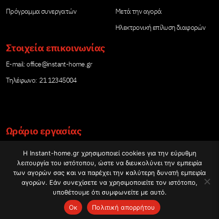
Πρόγραμμα συνεργατών
Μετά την αγορά
Ηλεκτρονική επίλυση διαφορών
Στοιχεία επικοινωνίας
Е-mail:
office@instant-home.gr
Τηλέφωνο: 21 12345004
Ωράριο εργασίας
Δευτέρα – Παρασκευή: 09:00-17:00
Η Instant-home.gr χρησιμοποιεί cookies για την εύρυθμη
λειτουργία του ιστότοπου, ώστε να διευκολύνει την εμπειρία
των αγορών σας και να παρέχει την καλύτερη δυνατή εμπειρία
αγορών. Εάν συνεχίσετε να χρησιμοποιείτε τον ιστότοπο,
υποθέτουμε ότι συμφωνείτε με αυτό.
Copyright © 2020 - 2026 www.Instant-Home.gr | Πολυλειτουργικές
Ок
Πολιτική απορρήτου
συσκευές για μαγείρεμα υπό πίεση.