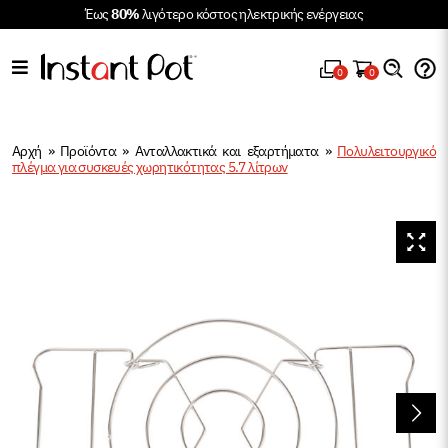
Έως
80%
λιγότερο κόστος ηλεκτρικής ενέργειας
0
0
Αρχή
»
Προϊόντα
»
Ανταλλακτικά και εξαρτήματα
»
Πολυλειτουργικό
πλέγμα για συσκευές χωρητικότητας 5.7 λίτρων