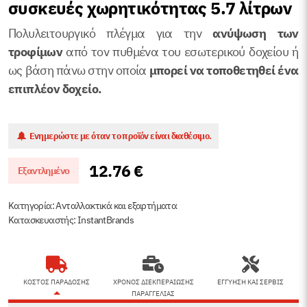
συσκευές χωρητικότητας 5.7 λίτρων
Πολυλειτουργικό πλέγμα για την
ανύψωση των
τροφίμων
από τον πυθμένα του εσωτερικού δοχείου ή
ως βάση πάνω στην οποία
μπορεί να τοποθετηθεί ένα
επιπλέον δοχείο.
Ενημερώστε με όταν το προϊόν είναι διαθέσιμο.
12.76
€
Εξαντλημένο
Κατηγορία:
Ανταλλακτικά και εξαρτήματα
Κατασκευαστής: InstantBrands
ΚΟΣΤΟΣ ΠΑΡΑΔΟΣΗΣ
ΧΡΟΝΟΣ ΔΙΕΚΠΕΡΑΙΩΣΗΣ
ΕΓΓΥΗΣΗ ΚΑΙ ΣΕΡΒΙΣ
ΠΑΡΑΓΓΕΛΙΑΣ