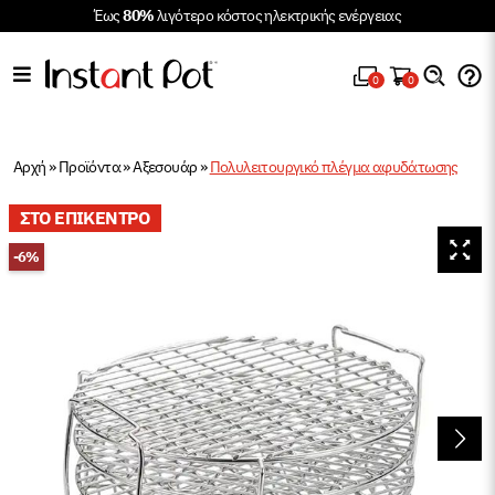
Έως
80%
λιγότερο κόστος ηλεκτρικής ενέργειας
0
0
Αρχή
»
Προϊόντα
»
Αξεσουάρ
»
Πολυλειτουργικό πλέγμα αφυδάτωσης
ΣΤΟ ΕΠΙΚΕΝΤΡΟ
-6%