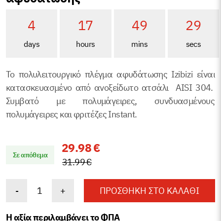
4
17
49
29
days
hours
mins
secs
То πολυλειτουργικό πλέγμα αφυδάτωσης Izibizi είναι
κατασκευασμένο από ανοξείδωτο ατσάλι AISI 304.
Συμβατό με πολυμάγειρες, συνδυασμένους
πολυμάγειρες και φριτέζες Instant.
Original
Η
29.98
€
Σε απόθεμα
price
τρέχουσα
31.99
€
was:
τιμή
Πολυλειτουργικό
31.99 €.
είναι:
-
+
ΠΡΟΣΘΉΚΗ ΣΤΟ ΚΑΛΆΘΙ
πλέγμα
29.98 €.
αφυδάτωσης
Η αξία περιλαμβάνει το ΦΠΑ