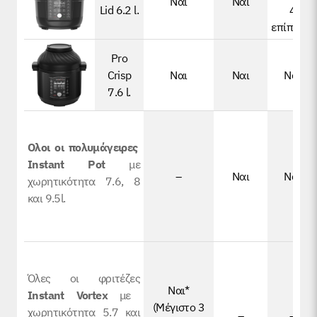
Ναι
Ναι
Lid 6.2 l.
4
επίπεδα)
Pro
Crisp
Ναι
Ναι
Ναι
7.6 l.
Ολοι οι πολυμάγειρες
Instant Pot
με
–
Ναι
Ναι
χωρητικότητα 7.6, 8
και 9.5l.
Όλες οι φριτέζες
Ναι*
Instant Vortex
με
(Μέγιστο 3
χωρητικότητα 5.7 και
–
–