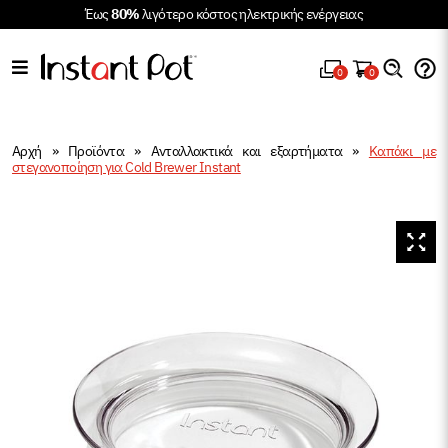
Έως
80%
λιγότερο κόστος ηλεκτρικής ενέργειας
0
0
Αρχή
»
Προϊόντα
»
Ανταλλακτικά και εξαρτήματα
»
Καπάκι με
στεγανοποίηση για Cold Brewer Instant