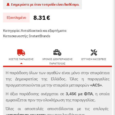
Ενημερώστε με όταν το προϊόν είναι διαθέσιμο.
8.31
€
Εξαντλημένο
Κατηγορία:
Ανταλλακτικά και εξαρτήματα
Κατασκευαστής: InstantBrands
ΚΟΣΤΟΣ ΠΑΡΑΔΟΣΗΣ
ΧΡΟΝΟΣ ΔΙΕΚΠΕΡΑΙΩΣΗΣ
ΕΓΓΥΗΣΗ ΚΑΙ ΣΕΡΒΙΣ
ΠΑΡΑΓΓΕΛΙΑΣ
Η παράδοση όλων των αγαθών είναι μόνο στην επικράτεια
της Δημοκρατίας της Ελλάδος. Όλες η παραγγελίες
πραγματοποιούνται με την εταιρεία μεταφορών
«ACS»
.
Η άξια παράδοσης ανέρχεται σε
3,45€
με ΦΠΑ
, η οποία
εμφανίζεται πριν την ολοκλήρωση της παραγγελίας.
Όλες οι αποστολές αποστέλλονται με τις επιλογές
«
επισκόπηση και τεστ
» που περιλαμβάνονται.