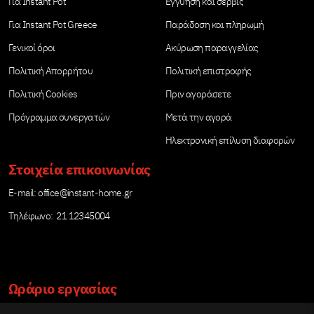
Για Instant Pot
Εγγύηση και σέρβις
Για Instant Pot Greece
Παράδοση και πληρωμή
Γενικοί όροι
Ακύρωση παραγγελίας
Πολιτική Απορρήτου
Πολιτική επιστροφής
Πολιτική Cookies
Πριν αγοράσετε
Πρόγραμμα συνεργατών
Μετά την αγορά
Ηλεκτρονική επίλυση διαφορών
Στοιχεία επικοινωνίας
Е-mail:
office@instant-home.gr
Τηλέφωνο: 21 12345004
Ωράριο εργασίας
Δευτέρα – Παρασκευή: 09:00-17:00