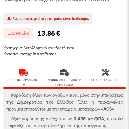
Ενημερώστε με όταν το προϊόν είναι διαθέσιμο.
13.86
€
Εξαντλημένο
Κατηγορία:
Ανταλλακτικά και εξαρτήματα
Κατασκευαστής: InstantBrands
ΚΟΣΤΟΣ ΠΑΡΑΔΟΣΗΣ
ΧΡΟΝΟΣ ΔΙΕΚΠΕΡΑΙΩΣΗΣ
ΕΓΓΥΗΣΗ ΚΑΙ ΣΕΡΒΙΣ
ΠΑΡΑΓΓΕΛΙΑΣ
Η παράδοση όλων των αγαθών είναι μόνο στην επικράτεια
της Δημοκρατίας της Ελλάδος. Όλες η παραγγελίες
πραγματοποιούνται με την εταιρεία μεταφορών
«ACS»
.
Η άξια παράδοσης ανέρχεται σε
3,45€
με ΦΠΑ
, η οποία
εμφανίζεται πριν την ολοκλήρωση της παραγγελίας.