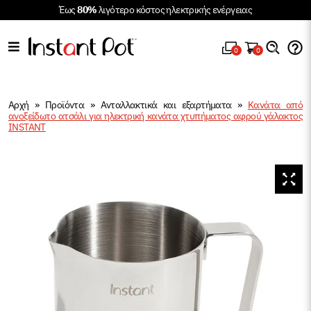
Έως
80%
λιγότερο κόστος ηλεκτρικής ενέργειας
0
0
Αρχή
»
Προϊόντα
»
Ανταλλακτικά και εξαρτήματα
»
Κανάτα από
ανοξείδωτο ατσάλι για ηλεκτρική κανάτα χτυπήματος αφρού γάλακτος
INSTANT