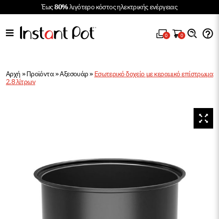
Έως
80%
λιγότερο κόστος ηλεκτρικής ενέργειας
0
0
Αρχή
»
Προϊόντα
»
Αξεσουάρ
»
Εσωτερικό δοχείο με κεραμικό επίστρωμα
2.8 λίτρων