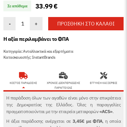
33.99
€
Σε απόθεμα
Air
-
+
ΠΡΟΣΘΉΚΗ ΣΤΟ ΚΑΛΆΘΙ
Fryer
καλάθι
Η αξία περιλαμβάνει το ΦΠΑ
για
Vortex
Κατηγορία:
Ανταλλακτικά και εξαρτήματα
Κατασκευαστής: InstantBrands
Plus
ClearCook
5.7L
(Μαύρη)
ΚΟΣΤΟΣ ΠΑΡΑΔΟΣΗΣ
ΧΡΟΝΟΣ ΔΙΕΚΠΕΡΑΙΩΣΗΣ
ΕΓΓΥΗΣΗ ΚΑΙ ΣΕΡΒΙΣ
ΠΑΡΑΓΓΕΛΙΑΣ
ποσότητα
Η παράδοση όλων των αγαθών είναι μόνο στην επικράτεια
της Δημοκρατίας της Ελλάδος. Όλες η παραγγελίες
πραγματοποιούνται με την εταιρεία μεταφορών
«ACS»
.
Η άξια παράδοσης ανέρχεται σε
3,45€
με ΦΠΑ
, η οποία