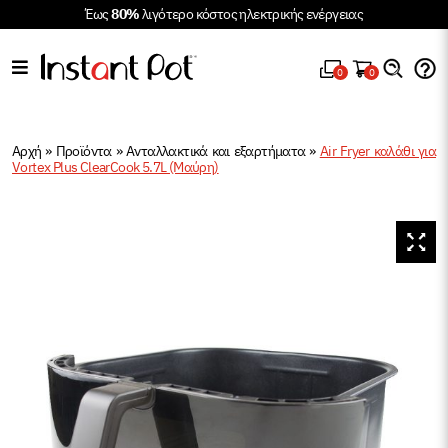
Έως
80%
λιγότερο κόστος ηλεκτρικής ενέργειας
0
0
Αρχή
»
Προϊόντα
»
Ανταλλακτικά και εξαρτήματα
»
Air Fryer καλάθι για
Vortex Plus ClearCook 5.7L (Μαύρη)