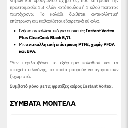
λίτρων και ορθογώνιου σχήματος, που επιτρέπει την
προετοιμασία 1,8 κιλών κοτόπουλου ή 1 κιλού πατάτας
ταυτόχρονα. Το καλάθι διαθέτει αντικολλητική
επίστρωση και καθαρίζεται εξαιρετικά εύκολα.
Γνήσιο ανταλλακτικό για συσκευές
Instant Vortex
Plus ClearCook Black 5,7L
Με
αντικολλητική επίστρωση PTFE, χωρίς PFOA
και BPA.
*Δεν περιλαμβάνει το εξάρτημα καλαθιού και τα
στοιχεία σιλικόνης, τα οποία μπορούν να αγοραστούν
ξεχωριστά.
Συμβατό μόνο με τις φριτέζες αέρος Instant Vortex.
ΣΥΜΒΑΤΑ ΜΟΝΤΕΛΑ