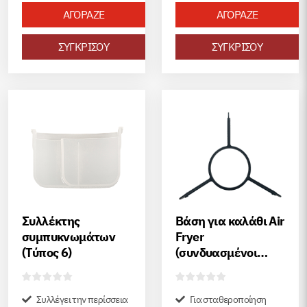
ΑΓΟΡΑΖΕ
ΑΓΟΡΑΖΕ
ΣΥΓΚΡΙΣΟΥ
ΣΥΓΚΡΙΣΟΥ
Συλλέκτης
Βάση για καλάθι Air
συμπυκνωμάτων
Fryer
(Τύπος 6)
(συνδυασμένοι
πολυμάγειρες) για
Instant Pot Duo
Crisp Ultimate 6,2
Συλλέγει την περίσσεια
Για σταθεροποίηση