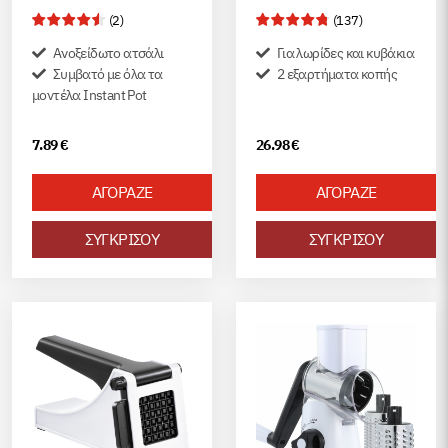
(
2
)
(
137
)
Ανοξείδωτο ατσάλι
Για λωρίδες και κυβάκια
Συμβατό με όλα τα
2 εξαρτήματα κοπής
μοντέλα Instant Pot
7.89
€
26.98
€
ΑΓΟΡΑΖΕ
ΑΓΟΡΑΖΕ
ΣΥΓΚΡΙΣΟΥ
ΣΥΓΚΡΙΣΟΥ