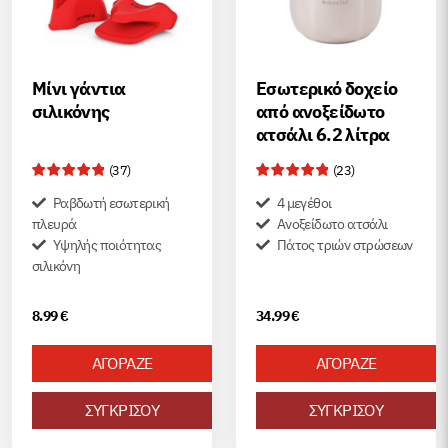
Μίνι γάντια
Εσωτερικό δοχείο
σιλικόνης
από ανοξείδωτο
ατσάλι 6.2 λίτρα
(
37
)
(
23
)
Ραβδωτή εσωτερική
4 μεγέθοι
πλευρά
Ανοξείδωτο ατσάλι
Υψηλής ποιότητας
Пάτος τριών στρώσεων
σιλικόνη
8.99
€
34.99
€
ΑΓΟΡΑΖΕ
ΑΓΟΡΑΖΕ
ΣΥΓΚΡΙΣΟΥ
ΣΥΓΚΡΙΣΟΥ