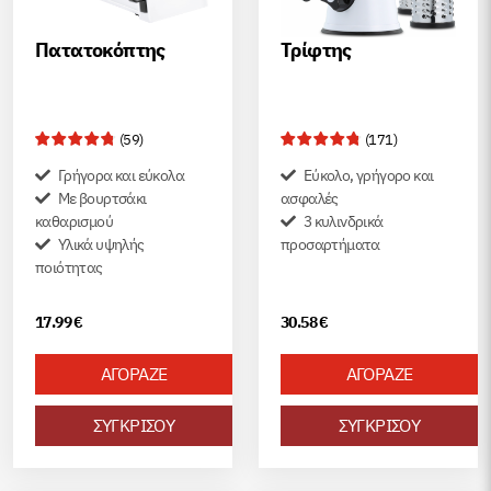
Πατατοκόπτης
Τρίφτης
(
59
)
(
171
)
Γρήγορα και εύκολα
Εύκολο, γρήγορο και
Με βουρτσάκι
ασφαλές
καθαρισμού
3 κυλινδρικά
Υλικά υψηλής
προσαρτήματα
ποιότητας
17.99
€
30.58
€
ΑΓΟΡΑΖΕ
ΑΓΟΡΑΖΕ
ΣΥΓΚΡΙΣΟΥ
ΣΥΓΚΡΙΣΟΥ