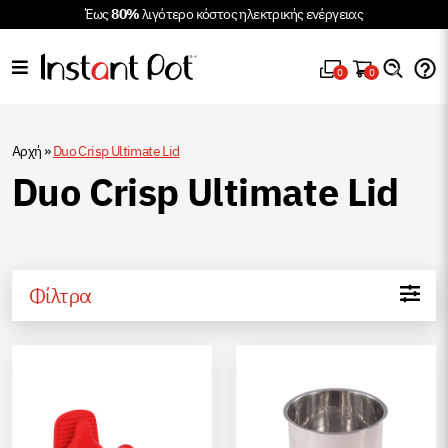
Έως
80%
λιγότερο κόστος ηλεκτρικής ενέργειας
0
0
Αρχή
»
Duo Crisp Ultimate Lid
Duo Crisp Ultimate Lid
Φίλτρα