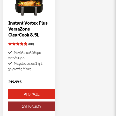
Instant Vortex Plus
VersaZone
ClearCook 8.5L
(
88
)
Μεγάλο καλάθι με
παράθυρο
Μαγείρεμα σε 1 ή 2
χωριστές ζώνες
219.99
€
ΑΓΟΡΑΖΕ
ΣΥΓΚΡΙΣΟΥ