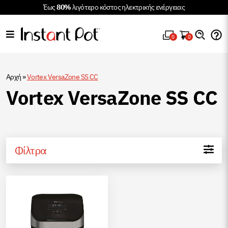
Έως
80%
λιγότερο κόστος ηλεκτρικής ενέργειας
0
0
Αρχή
»
Vortex VersaZone SS CC
Vortex VersaZone SS CC
Φίλτρα