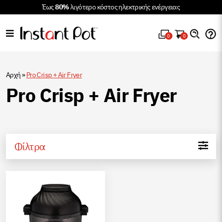
Έως
80%
λιγότερο κόστος ηλεκτρικής ενέργειας
0
0
Αρχή
»
Pro Crisp + Air Fryer
Pro Crisp + Air Fryer
Φίλτρα