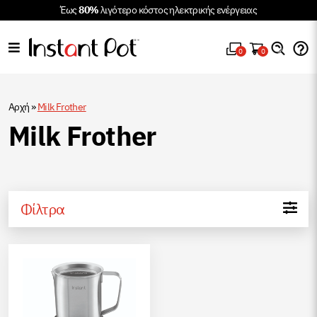
Έως
80%
λιγότερο κόστος ηλεκτρικής ενέργειας
0
0
Αρχή
»
Milk Frother
Milk Frother
Φίλτρα